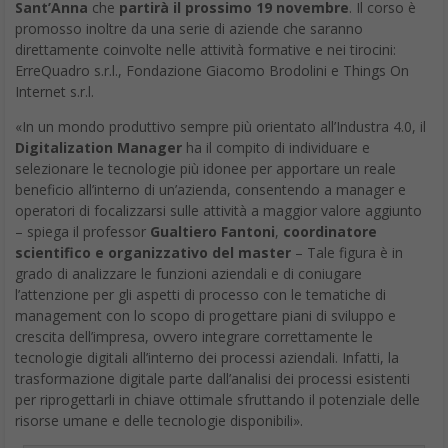
Sant’Anna
che
partirà il prossimo 19 novembre
. Il corso è
promosso inoltre da una serie di aziende che saranno
direttamente coinvolte nelle attività formative e nei tirocini:
ErreQuadro s.r.l., Fondazione Giacomo Brodolini e Things On
Internet s.r.l.
«In un mondo produttivo sempre più orientato all’Industra 4.0, il
Digitalization Manager
ha il compito di individuare e
selezionare le tecnologie più idonee per apportare un reale
beneficio all’interno di un’azienda, consentendo a manager e
operatori di focalizzarsi sulle attività a maggior valore aggiunto
– spiega il professor
Gualtiero Fantoni
,
coordinatore
scientifico e organizzativo del master
– Tale figura è in
grado di analizzare le funzioni aziendali e di coniugare
l’attenzione per gli aspetti di processo con le tematiche di
management con lo scopo di progettare piani di sviluppo e
crescita dell’impresa, ovvero integrare correttamente le
tecnologie digitali all’interno dei processi aziendali. Infatti, la
trasformazione digitale parte dall’analisi dei processi esistenti
per riprogettarli in chiave ottimale sfruttando il potenziale delle
risorse umane e delle tecnologie disponibili».