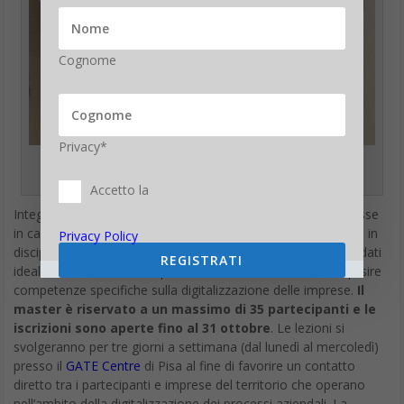
Cognome
Privacy*
Gualtiero Fantoni, coordinatore scientifico e organizzativo del
master
Accetto la
Integrando in un unico percorso le migliori competenze messe
in campo dagli Atenei coinvolti, il master si rivolge ai laureati in
Privacy Policy
discipline economiche, ingegneristiche e scientifiche. I candidati
REGISTRATI
ideali sono neolaureati e professionisti che intendono acquisire
competenze specifiche sulla digitalizzazione delle imprese.
Il
master è riservato a un massimo di 35 partecipanti e le
iscrizioni sono aperte fino al 31 ottobre
. Le lezioni si
svolgeranno per tre giorni a settimana (dal lunedì al mercoledì)
presso il
GATE Centre
di Pisa al fine di favorire un contatto
diretto tra i partecipanti e imprese del territorio che operano
nell’ambito della digitalizzazione dei processi aziendali. La