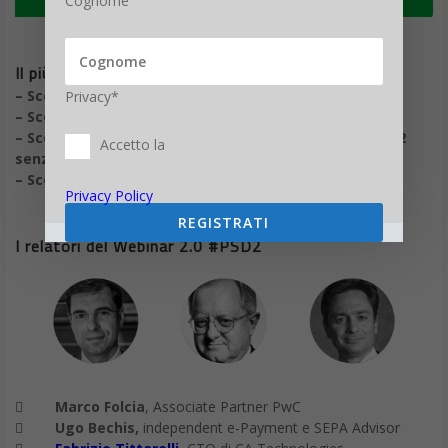
Cognome
Il più innovativo evento sulla PSD2
– Scopri cosa prevede la direttiva
Privacy*
– Scopri i cambiamenti necessari in ambito sicurezza.
– Scopri le 5 regole da seguire per adeguarsi alla PSD2
Accetto la
senza problemi
– Scopri come cogliere nuove opportunità con la PSD2
Privacy Policy
REGISTRATI
I relatori del Webinar 2.0 #PSD2

Marco Folcia
, Associate Partner PwC

Ugo Bechis,
independent e-Payment e SEPA Advisor