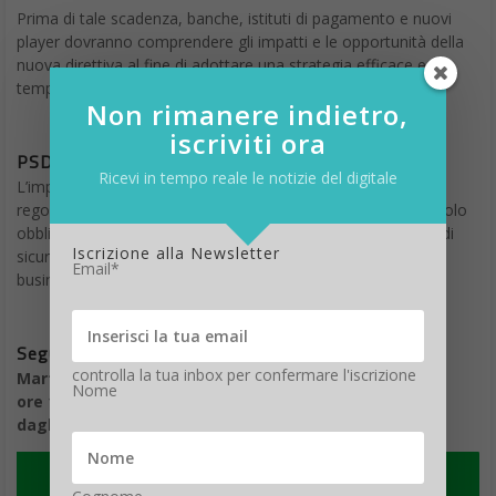
Prima di tale scadenza, banche, istituti di pagamento e nuovi
player dovranno comprendere gli impatti e le opportunità della
nuova direttiva al fine di adottare una strategia efficace e
tempestiva relativa al mercato dei pagamenti digitali.
Non rimanere indietro,
iscriviti ora
PSD2, le regole e le opportunità
Ricevi in tempo reale le notizie del digitale
L’impianto normativo della PSD2, volto ad armonizzare e
regolamentare il mercato dei pagamenti, comporterà non solo
obblighi operativi, tecnologici e legali soprattutto in ambito di
Iscrizione alla Newsletter
sicurezza, ma offrirà anche nuovi sviluppi e potenzialità di
Email*
business in termini di servizi e tecnologie.
Segui in diretta il webinar #PSD2
controlla la tua inbox per confermare l'iscrizione
Martedì 27 Giugno
Nome
ore 15,30
dagli studi TV RAI