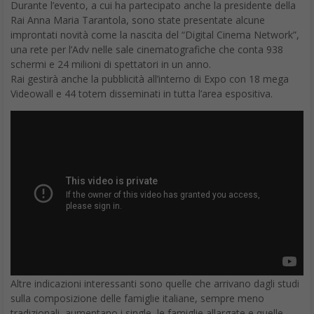
Durante l’evento, a cui ha partecipato anche la presidente della
Rai Anna Maria Tarantola, sono state presentate alcune
improntati novità come la nascita del “Digital Cinema Network”,
una rete per l’Adv nelle sale cinematografiche che conta 938
schermi e 24 milioni di spettatori in un anno.
Rai gestirà anche la pubblicità all’interno di Expo con 18 mega
Videowall e 44 totem disseminati in tutta l’area espositiva.
Altre indicazioni interessanti sono quelle che arrivano dagli studi
sulla composizione delle famiglie italiane, sempre meno
tradizionali, aumentano i single, le famiglie allargate e quelle