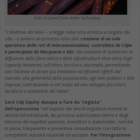
Foto di Daniel Dino-Slofer da Pixabay
“
L’obiettivo del MoU
– si legge nella nota emessa a seguito dei
cda –
è avviare un processo volto alla c
reazione di un solo
operatore delle reti di telecomunicazioni, controllato da Cdpe
e partecipato da Macquarie e Kkr
, che consenta di accelerare la
diffusione della fibra ottica e delle infrastrutture Vhcn (Very High
Capacity Networks) sull’intero territorio nazionale, permettendo
così l’accesso ai servizi più innovativi ed efficienti offerti dal
mercato alla generalità della popolazione, agli enti pubblici e alle
imprese, contribuendo in tal modo ad uno sviluppo più celere,
duraturo e sostenibile del Paese
”.
Sarà Cdp Equity dunque a fare da “regista”
dell’operazione
“nel rispetto dei vincoli regolatori inerenti le
attività infrastrutturali, dei processi autorizzativi interni e degli
interessi dei rispettivi azionisti, investitori e stakeholder, nonché
in piena, trasparente e preventiva consultazione con tutte le
competenti autorità nazionali ed europee.
Per l’integrazione
vera e propria ci vorrà però del tempo
anche in