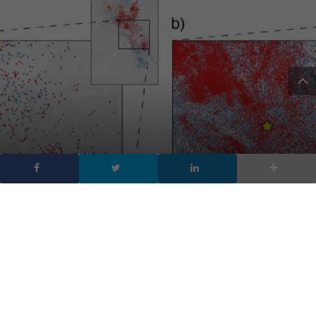
Prevenzione dei
terremoti: la soluzione
nel Machine Learning
DA
ANDREA INDIANO
|
27 MAG 2022
|
TECH-NEWS
|