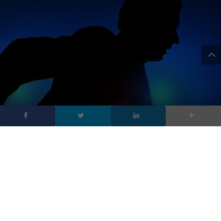
Furto di identità digitale:
5 consigli per evitare le
truffe aziendali
DA
FRANCESCO MARINO
|
20 LUG 2020
|
CYBER SECURITY
,
TECH-NEWS
|