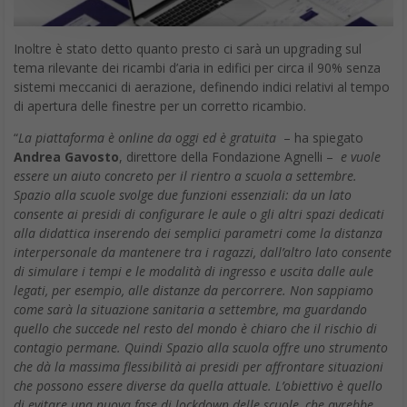
Inoltre è stato detto quanto presto ci sarà un upgrading sul
tema rilevante dei ricambi d’aria in edifici per circa il 90% senza
sistemi meccanici di aerazione, definendo indici relativi al tempo
di apertura delle finestre per un corretto ricambio.
“
La piattaforma è online da oggi ed è gratuita
– ha spiegato
Andrea Gavosto
, direttore della Fondazione Agnelli –
e vuole
essere un aiuto concreto per il rientro a scuola a settembre.
Spazio alla scuole svolge due funzioni essenziali: da un lato
consente ai presidi di configurare le aule o gli altri spazi dedicati
alla didattica inserendo dei semplici parametri come la distanza
interpersonale da mantenere tra i ragazzi, dall’altro lato consente
di simulare i tempi e le modalità di ingresso e uscita dalle aule
legati, per esempio, alle distanze da percorrere. Non sappiamo
come sarà la situazione sanitaria a settembre, ma guardando
quello che succede nel resto del mondo è chiaro che il rischio di
contagio permane. Quindi Spazio alla scuola offre uno strumento
che dà la massima flessibilità ai presidi per affrontare situazioni
che possono essere diverse da quella attuale. L’obiettivo è quello
di evitare una nuova fase di lockdown delle scuole, che avrebbe