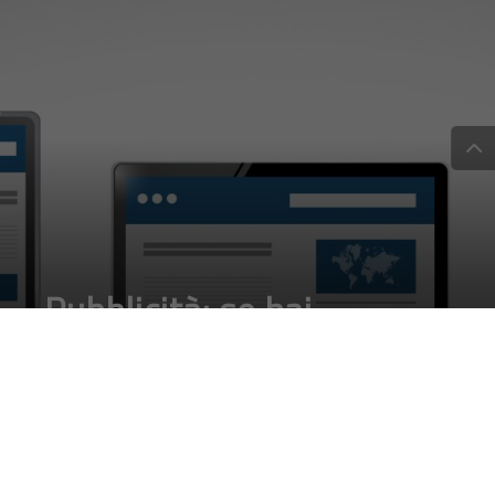
Pubblicità: se hai
l’adblock io ti blocco il
sito