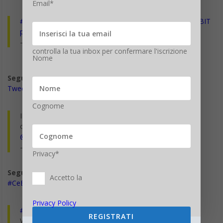
Email*
#GutenMorgen
da
#Hannover
dal Maschpark –
#DigiCeBIT
pic.twitter.com/IEzenLACge
— Franz Russo (@franzrusso)
14 marzo 2016
controlla la tua inbox per confermare l'iscrizione
Nome
Segui il viaggio di Digitalic al CeBIT #DigiCeBIT
Tweet riguardo #DigiCebit
Cognome
Il sistema basato su droni e bigData per la sicurezza
cittadina, anche durante la maratona
#digicebit
@HuaweiItalia
pic.twitter.com/R8QKVXp2ru
— Lino Garbellini (@lgarbell)
14 marzo 2016
Privacy*
Segui l’hashtag ufficaile #CeBIT2016
Tweet riguardo
Accetto la
#CeBIT2016
Privacy Policy
#thumbcoach
per rilassare le dita dall'uso massiccio di
REGISTRATI
WhatsApp, Twitter e FB
#DigiCeBIT