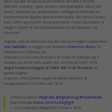
attesi speaker di spessore provenienti da tutto il mondo.
Machine Learning, cyber-security, interoperabilità, futuro del
lavoro, trasparenza, qualificazione, intelligenza artificiale: la
trasformazione digitale genera interrogativi. Allo stesso tempo,
però, offre opportunità senza precedenti. Come valorizzarle al
meglio? Esperti di fama internazionale ne discuteranno ad
Hannover.
Digitalic sarà ad Hannover con due dei suoi miglior collaboratori
Lino Garbellini
, in viaggio con Huawei e
Francesco Russo
, in
trasferta con Software AG.
Francesco e Lino racconteranno le novità di Software Ag e
Huawei ma anche tutto quello che succede al CeBIT 2016.
Segui il nostro viaggio al CeBIT dal 13 al 16 marzo
su
questa pagina.
A questo LINK potrete seguire la diretta del party di
inaugurazione: il 14 marzo alle 18,30.
Comincia adesso
#digiCebit
@digitalicmag
@HuaweiItalia
stay tuned
pic.twitter.com/YuLBNg5gtR
— Lino Garbellini (@lgarbell) 14 marzo 2016