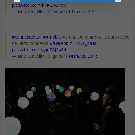
pic.twitter.com/kYKCj4uHVX
— Lino Garbellini (@lgarbell) 14 marzo 2016
#connectedCar
@tmobile
da 0 a 300 mbit/s sulle autostrade
dell'auto connessa
#digicebit
@BMWi_Italia
pic.twitter.com/gqdTAjPX84
— Lino Garbellini (@lgarbell)
14 marzo 2016