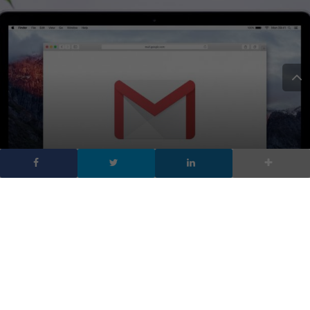
Gmail arrivano le email
che si autodistruggono e
si aggiornano
DA
FRANCESCO MARINO
|
26 APR 2018
|
TECH-NEWS
|