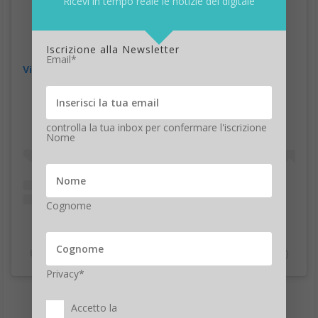
Ricevi in tempo reale le notizie del digitale
Iscrizione alla Newsletter
Email*
Visualizza questo post su Instagram
controlla la tua inbox per confermare l'iscrizione
Nome
Cognome
Un post condiviso da 渋谷 News TikTok (@shibuya_news)
Privacy*
Accetto la