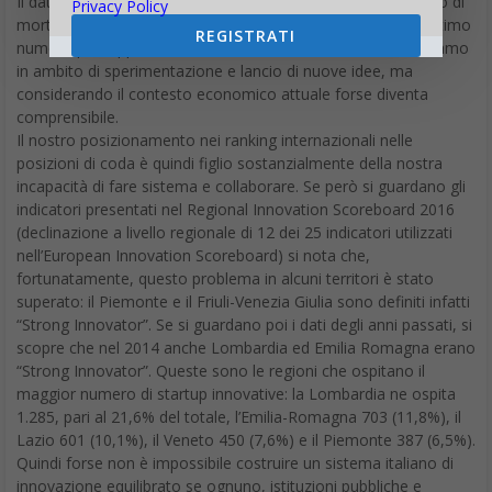
Il dato però più interessante e significativo è relativo al tasso di
Privacy Policy
mortalità delle startup che si attesta intorno all’1%. Quest’ultimo
REGISTRATI
numero può apparire anomalo, considerando il fatto che siamo
in ambito di sperimentazione e lancio di nuove idee, ma
considerando il contesto economico attuale forse diventa
comprensibile.
Il nostro posizionamento nei ranking internazionali nelle
posizioni di coda è quindi figlio sostanzialmente della nostra
incapacità di fare sistema e collaborare. Se però si guardano gli
indicatori presentati nel Regional Innovation Scoreboard 2016
(declinazione a livello regionale di 12 dei 25 indicatori utilizzati
nell’European Innovation Scoreboard) si nota che,
fortunatamente, questo problema in alcuni territori è stato
superato: il Piemonte e il Friuli-Venezia Giulia sono definiti infatti
“Strong Innovator”. Se si guardano poi i dati degli anni passati, si
scopre che nel 2014 anche Lombardia ed Emilia Romagna erano
“Strong Innovator”. Queste sono le regioni che ospitano il
maggior numero di startup innovative: la Lombardia ne ospita
1.285, pari al 21,6% del totale, l’Emilia-Romagna 703 (11,8%), il
Lazio 601 (10,1%), il Veneto 450 (7,6%) e il Piemonte 387 (6,5%).
Quindi forse non è impossibile costruire un sistema italiano di
innovazione equilibrato se ognuno, istituzioni pubbliche e