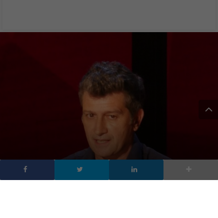
Gianluca Dettori:
“Guardare al futuro
senza paura di sbagliare”