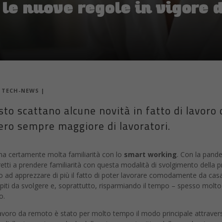
|
TECH-NEWS
|
to scattano alcune novità in fatto di lavoro 
ro sempre maggiore di lavoratori.
l ha certamente molta familiarità con lo
smart working
. Con la pand
tretti a prendere familiarità con questa modalità di svolgimento della p
o ad apprezzare di più il fatto di poter lavorare comodamente da cas
iti da svolgere e, soprattutto, risparmiando il tempo – spesso molto
o.
l lavoro da remoto è stato per molto tempo il modo principale attraver
n l’allentamento graduale delle misure contenitive della pandemia, m
avoratori in sede ma molte hanno capito che utilizzare lo smart workin
a essere un ottimo modo per
abbattere i costi
.