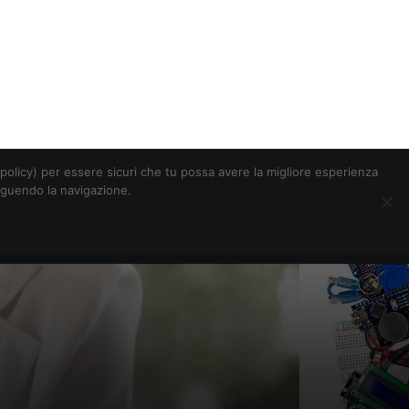
Chi siamo
Contatti
Pubblicità
s-policy) per essere sicuri che tu possa avere la migliore esperienza
seguendo la navigazione.
Eventi Digitalic
Cerca
dal primo