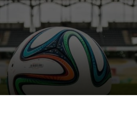
 NFT, ecco come si gioche
|
TECH-NEWS
|
rca su Sorare, piattaforma che unisce la
io a blockchain e NFT
uono la
Lega Serie A
, a partire dalla prossima stagione 2022/2023