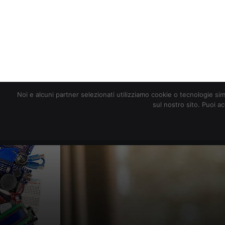
redazione@digitalic.it
Noi e alcuni partner selezionati utilizziamo cookie o tecnologie sim
sul nostro sito. Puoi a
Hardware & Software
D
Smart working, 
agosto