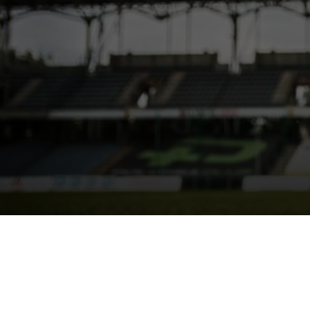
Fantacalcio con
DA
FRANCESCO MARINO
|
26 LUG 2022
Anche la Lega Serie A sba
passione per il Fantacalc
Gli appassionati di
Fantacalcio
che seg