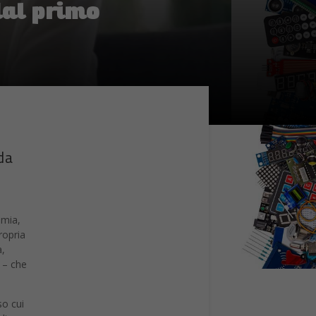
da
emia,
ropria
a,
 – che
so cui
olte
g per