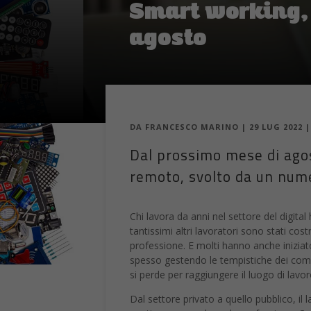
DA
FRANCESCO MARINO
|
29 LUG 2022
Dal prossimo mese di agos
remoto, svolto da un nume
Chi lavora da anni nel settore del digita
tantissimi altri lavoratori sono stati cos
professione. E molti hanno anche iniziat
spesso gestendo le tempistiche dei comp
si perde per raggiungere il luogo di lavor
Dal settore privato a quello pubblico, i
continuare a svolgere la professione. Co
aziende hanno iniziato a far tornare i l
tutti o quasi i propri dipendenti potev