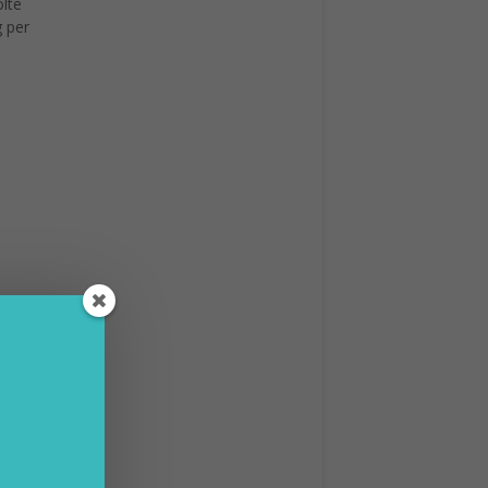
fatti,
duali.