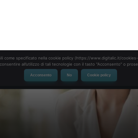
ili come specificato nella cookie policy (https://www.digitalic.it/cookie
cconsentire all’utilizzo di tali tecnologie con il tasto "Acconsento" o pro
Acconsento
No
Cookie policy
evice
Social Network
App
Automotive
Tech-News
le nuove regole in vigore 