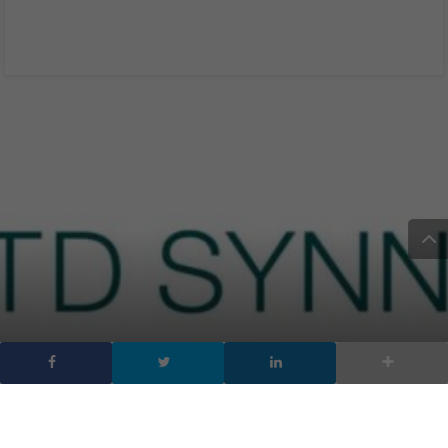
Tech Data diventa TD
SYNNEX il suo stemma