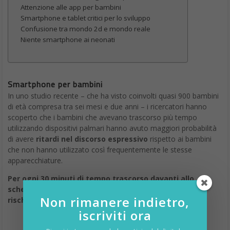
Attenzione alle app per bambini
Smartphone e tablet critici per lo sviluppo
Confusione tra mondo 2d e mondo reale
Niente smartphone ai neonati
Smartphone per bambini
In uno studio recente – che ha visto coinvolti quasi 900 bambini
di età compresa tra sei mesi e due anni – i ricercatori hanno
scoperto che i bambini che avevano trascorso più tempo
utilizzando dispositivi palmari hanno avuto maggiori probabilità
di avere
ritardi nel discorso espressivo
rispetto ai bambini
che non hanno utilizzato così frequentemente le stesse
apparecchiature.
Per ogni 30 minuti di tempo trascorso davanti allo
schermo è stato riscontrato un aumento del 49 % del
Non rimanere indietro,
rischio del ritardo espressivo.
iscriviti ora