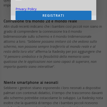
questo momento così critico, in termini di sviluppo, ad
impegnarsi in modo diretto con i loro neonati.
Privacy Policy
REGISTRATI
Confusione tra mondo 2d e mondo reale
Altri studi recenti indicano che i bambini così piccoli non siano in
grado di comprendere la connessione tra il mondo
bidimensionale sullo schermo e il mondo tridimensionale
attorno a loro.
“Sebbene possano imitare ciò che vedono sullo
schermo, non possono sempre trasferirlo al mondo reale e al
resto della loro vita”
afferma la Radesky per poi aggiungere che
“
Il pensiero simbolico e la flessibilità della memoria sono
qualcosa che le applicazioni non sono capaci di superare, non
importa quanto siano interattive
“.
Niente smartphone ai neonati
Sebbene i genitori stiano esponendo i loro neonati a dispositivi
palmari con contenuti didattici, il tempo che trascorrono davanti
allo schermo potrebbe ostacolarne lo sviluppo. La Radesky nota
inoltre che la quantità di tempo che i bambini piccoli ricevono