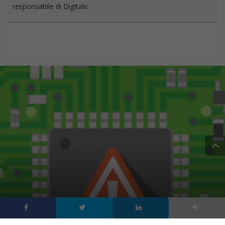
responsabile di Digitalic
Vulnerabilità nei chip