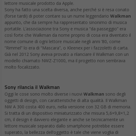
lettore musicale prodotto da Apple.
Sony ha fatto una scelta diversa, anche perché si è resa conato
(forse tardi) di poter contare su un nume leggendario
Walkman
appunto, che da sempre ha rappresentato sinonimo di musica
portatile. L’associazione tra Sony e musica “da passeggio” era
così forte che Walkman da nome proprio di cosa era diventato il
nome comune di ogni lettore musicale negli anni ’80, come
“Rimmel” lo era di “Mascara”, o Kleenex per i fazzoletti di carta.
Già nel 2012 Sony aveva provato a rilanciare il Walkman con un
modello chiamato NWZ-Z1000, ma il progetto non sembrava
molto focalizzato.
Sony rilancia il Walkman
Oggi le cose sono molto diverse i nuovi
Walkman
sono degli
oggetti di design, con caratteristiche di alta qualità. Il Walkman
NW A 300 costa 400 euro, nella versione con 32 GB di memoria.
Si tratta di un dispositivo miniaturizzato che misura 5,6×9,8×1,2
cm, il design è davvero elegante e anche se tecnicamente un
lettore musicale separato dallo smartphone potrebbe essere
superato, la bellezza dell’oggetto è tale che viene voglia di