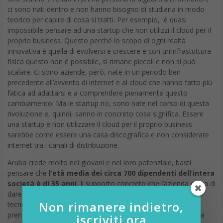
ci sono nati dentro e non hanno bisogno di studiarla in modo
teorico per capire di cosa si tratti. Per esempio, è quasi
impossibile pensare ad una startup che non utilizzi il cloud per il
proprio business. Questo perché lo scopo di ogni realtà
innovativa è quella di evolversi e crescere e con un’infrastuttura
fisica questo non è possibile, si rimane piccoli e non si può
scalare. Ci sono aziende, però, nate in un periodo ben
precedente all’avvento di internet e al cloud che hanno fatto più
fatica ad adattarsi e a comprendere pienamente questo
cambiamento. Ma le startup no, sono nate nel corso di questa
rivoluzione e, quindi, sanno in concreto cosa significa. Essere
una startup e non utilizzare il cloud per il proprio business
sarebbe come essere una casa discografica e non considerare
internet tra i canali di distribuzione.
Aruba crede molto nei giovani e nel loro potenziale, basti
pensare che
l’età media dei circa 700 dipendenti dell’intera
società è di 35 anni
. Il supporto concreto che l’azienda cerca di
dare ai ragazzi è duplice: da una parte fornire gli strumenti
Non rimanere indietro,
tecnologici e il know-how per favorirne la crescita e dall’altra
prendere con sè chi può essere prezioso per lo sviluppo della
iscriviti ora