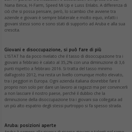
Nana Binca, H-Farm, Speed Mi Up e Luiss Enlabs. A differenza di
ciò che si possa pensare, però, lo scambio che avviene tra
aziende e giovani è sempre bilaterale e molto equo, infatti i
giovani stessi sono e sono stati di supporto ad Aruba e alla sua
crescita.
Giovani e disoccupazione, si può fare di più
L’ISTAT ha da poco rivelato che il tasso di disoccupazione tra i
giovani a febbraio è calato al 35,2% con una diminuzione di 3,6
punti rispetto a febbraio 2016. Si tratta del tasso minimo
dall’agosto 2012, ma resta un livello comunque molto elevato,
tra i peggiori in Europa. Ogni azienda italiana dovrebbe fare il
proprio non solo per dare un lavoro ai ragazzi ma per convincerli
a non lasciare il nostro paese, perché il dubbio che la
diminuzione della disoccupazione tra i giovani sia collegata ad
un più alto espatrio degli stessi purtroppo si fa spesso strada.
Aruba: posizioni aperte
Aruba è sempre alla ricerca di risorse giovani e talenti nel ramo