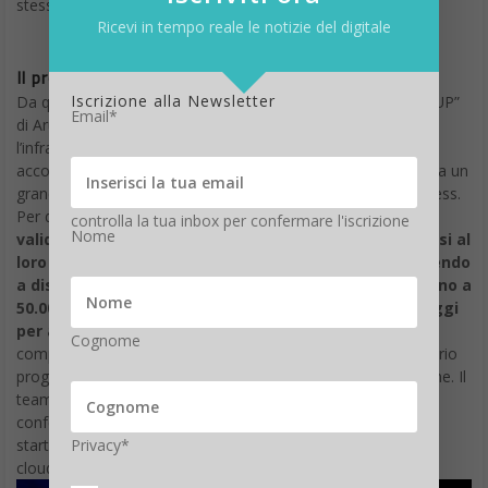
stessa azienda, perché non si smetta mai di crescere.
Ricevi in tempo reale le notizie del digitale
Il programma “we START you UP” di Aruba
Iscrizione alla Newsletter
Da questi presupposti nasce il programma “we START you UP”
Email*
di Aruba Cloud: quando si avvia una startup, progettare
l’infrastruttura IT in un ambiente dinamico, adatto ad
accompagnare il progressivo sviluppo aziendale, rappresenta un
grande vantaggio per favorire l’evoluzione del proprio business.
Per questo, l’Azienda ha deciso di
fornire alle startup più
controlla la tua inbox per confermare l'iscrizione
Nome
valide le migliori tecnologie in ambito cloud, ponendosi al
loro fianco attraverso un percorso di tre anni e mettendo
a disposizione un credito cloud gratuito con risorse fino a
50.000 euro, supporto tecnico costante e tanti vantaggi
per accompagnarle sul mercato.
Per partecipare, basta
Cognome
compilare il form online, descrivere in modo sintetico il proprio
progetto di business e accettare le modalità di partecipazione. Il
team di Aruba Cloud valuterà la richiesta e comunicherà la
conferma di adesione al programma. Dopo la conferma, la
Privacy*
startup riceverà un welcome kit e il primo voucher di credito
cloud di 3.000 euro da utilizzare entro 12 mesi.