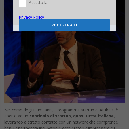
Accetto la
Privacy Policy
REGISTRATI
Nel corso degli ultimi anni, il programma startup di Aruba si è
aperto ad un
centinaio di startup, quasi tutte italiane,
lavorando a stretto contatto con un network che comprende
ben 17 partner tra incubatori e acceleratori d’impresa tra cui