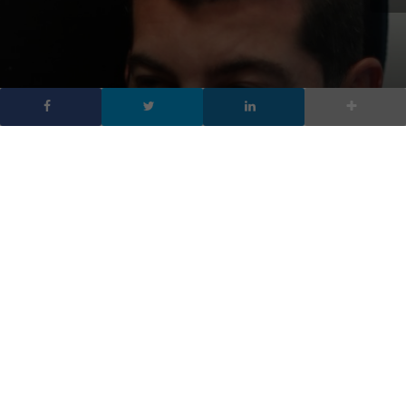
Fortinet: cybersecurity
completa, dall’IoT alle
reti cloud
DA
FRANCESCO MARINO
|
28 OTT 2016
|
CYBER SECURITY
,
TECH-NEWS
|
L’IoT e la proliferazione di applicazioni stanno
trasformando il panorama delle reti e della loro
sicurezza. Ne abbiamo parlato con Cesare Radaelli di
Fortinet