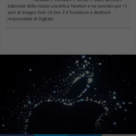
editoriale della rivista scientifica Newton e ha lavorato per 11
anni al Gruppo Sole 24 Ore. È il fondatore e direttore
responsabile di Digitalic