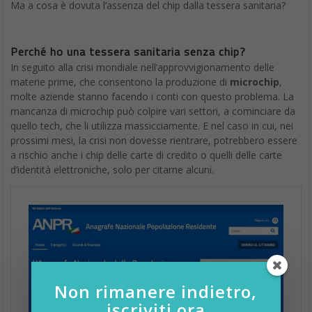
Ma a cosa è dovuta l’assenza del chip dalla tessera sanitaria?
Perché ho una tessera sanitaria senza chip?
In seguito alla crisi mondiale nell’approvvigionamento delle
materie prime, che consentono la produzione di
microchip
,
molte aziende stanno facendo i conti con questo problema. La
mancanza di microchip può colpire vari settori, a cominciare da
quello tech, che li utilizza massicciamente. E nel caso in cui, nei
prossimi mesi, la crisi non dovesse rientrare, potrebbero essere
a rischio anche i chip delle carte di credito o quelli delle carte
d’identità elettroniche, solo per citarne alcuni.
Non rimanere indietro,
iscriviti ora