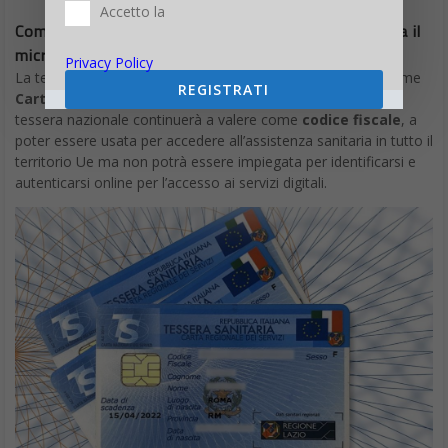
Accetto la
Come utilizzare i servizi online se la tessera non ha il
microchip
Privacy Policy
La tessera sanitaria senza chip non può essere utilizzata come
REGISTRATI
Carta nazionale dei servizi
. In sintesi, ciò significa che la
tessera nazionale continuerà a valere come
codice fiscale
, a
poter essere usata per accedere all’assistenza sanitaria in tutto il
territorio Ue ma non potrà essere impiegata per identificarsi e
autenticarsi online per l’accesso ai servizi digitali.