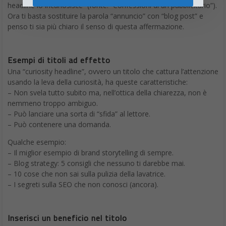
headline lo incuriosisce” (fonte: “Confessioni di un pubblicitario”).
Ora ti basta sostituire la parola “annuncio” con “blog post” e
penso ti sia più chiaro il senso di questa affermazione.
Esempi di titoli ad effetto
Una “curiosity headline”, ovvero un titolo che cattura l’attenzione
usando la leva della curiosità, ha queste caratteristiche:
– Non svela tutto subito ma, nell’ottica della chiarezza, non è
nemmeno troppo ambiguo.
– Può lanciare una sorta di “sfida” al lettore.
– Può contenere una domanda.
Qualche esempio:
– Il miglior esempio di brand storytelling di sempre.
– Blog strategy: 5 consigli che nessuno ti darebbe mai.
– 10 cose che non sai sulla pulizia della lavatrice.
– I segreti sulla SEO che non conosci (ancora).
Inserisci un beneficio nel titolo