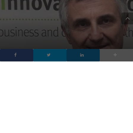
Il Mobile Summit di
Innovation Group
DA
FRANCESCO MARINO
|
11 GEN 2014
|
EVENTI DIGITALIC
,
TECH-NEWS
|
L’utilizzo di dispositivi mobili ha portato a un