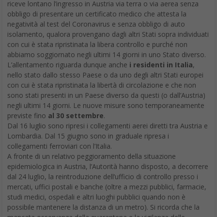
riceve lontano l’ingresso in Austria via terra o via aerea senza
obbligo di presentare un certificato medico che attesta la
negatività al test del Coronavirus e senza obbligo di auto
isolamento, qualora provengano dagli altri Stati sopra individuati
con cui è stata ripristinata la libera controllo e purché non
abbiamo soggiornato negli ultimi 14 giorni in uno Stato diverso.
L’allentamento riguarda dunque anche
i residenti in Italia
,
nello stato dallo stesso Paese o da uno degli altri Stati europei
con cui è stata ripristinata la libertà di circolazione e che non
sono stati presenti in un Paese diverso da questi (o dall’Austria)
negli ultimi 14 giorni. Le nuove misure sono temporaneamente
previste fino
al 30 settembre
.
Dal 16 luglio sono ripresi i collegamenti aerei diretti tra Austria e
Lombardia. Dal 15 giugno sono in graduale ripresa i
collegamenti ferroviari con l’Italia.
A fronte di un relativo peggioramento della situazione
epidemiologica in Austria, l’Autorità hanno disposto, a decorrere
dal 24 luglio, la reintroduzione dell’ufficio di controllo presso i
mercati, uffici postali e banche (oltre a mezzi pubblici, farmacie,
studi medici, ospedali e altri luoghi pubblici quando non è
possibile mantenere la distanza di un metro). Si ricorda che la