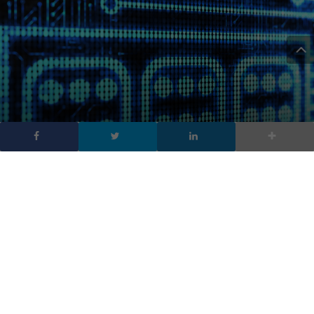
Evento Fujitsu – Il dato è
tratto
DA
FRANCESCO MARINO
|
8 FEB 2012
|
TECH-NEWS
|
Costruire valore sulla gestione delle informazioni
Fujitsu e Intel, in collaborazione con Digitalic, invitano