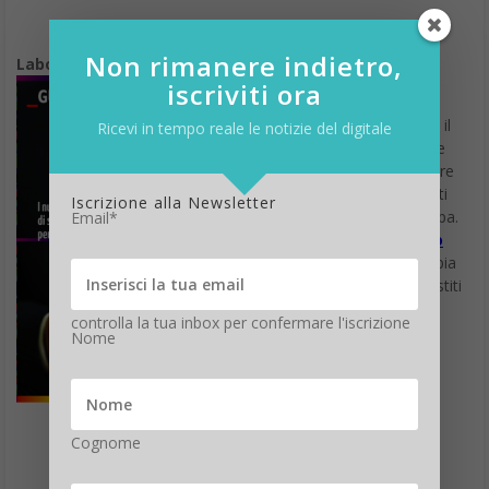
Non rimanere indietro,
Laboratorio Stampa
iscriviti ora
“Stampare Conviene”
Si può risparmiare anche il
Ricevi in tempo reale le notizie del digitale
30% sui costi di stampa e
soprattutto si può scoprire
quali siano davvero i costi
Iscrizione alla Newsletter
aziendali legati alla stampa.
Email*
Partecipa al Seminario
e ritira
GRATIS
la tua copia
della
Guida
ai Servizi Gestiti
di Stampa
controlla la tua inbox per confermare l'iscrizione
Nome
16 Febbario, ore 14.00
Arena App&Cloud
Smau Bari
Cognome