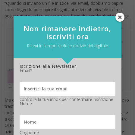
“Quando ci inviano un file in Excel via email, dobbiamo capire
come leggerlo per capire il significato dei dati. Vizable lo fa al
posto nostro e ci spiega cosa sta facendo, rendendoci partecipi.
Non rimanere indietro,
iscriviti ora
Ricevi in tempo reale le notizie del digitale
Iscrizione alla Newsletter
Email*
controlla la tua inbox per confermare l'iscrizione
Ma come si usa? Basta caricare un
file CSV o Exce
l e Vizable lo
Nome
trasformerà in un batter d’occhio in un grafico. L’utente può
inoltre decidere di vedere i dati elaborati con diversi filtri in base
a categorie selezionabili dal menu a tendina posto sulla sinistra.
Ora non rimane che muoversi in punta di dita tra i dati
aziendali in maniera semplice e intuitiva, anche per le
piccole
Cognome