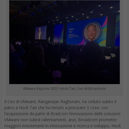
VMware Explore 2023: Hock Tan, Ceo di Broadcom
Il Ceo di VMware, Rangarajan Raghuram, ha ceduto subito il
palco a Hock Tan che ha tenuto a precisare 3 cose: con
l’acquisizione da parte di Bradcom l’innovazione delle soluzioni
VMware non subirà rallentamenti, anzi, Broadcom promette
maggiori investimenti in innovazione e ricerca e sviluppo, Hock
Tan ha promesso anche un ulteriore focus sul canale, sui
partener “per fare in modo che le soluzioni VMware siano