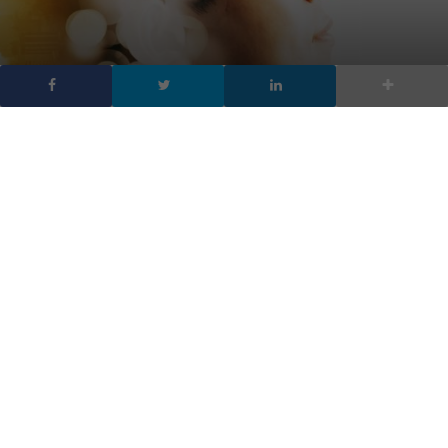
La Generazione Z non ha
paura dell’intelligenza
artificiale, i Boomer sì
DA
ANDREA INDIANO
|
4 NOV 2023
|
TECH-NEWS
|
Uno studio rivela che i giovani di oggi hanno fiducia
nei progressi della tecnologia generativa con
intelligenza artificiale, mentre la popolazione adulta
nutre dei dubbi
Intelligenza artificiale e
Generazione Z
procedono a braccetto,
mentre gli adulti di oggi sono maggiormente preoccupati dagli
sviluppi dell’innovativa tecnologia. La multinazionale
dell’informatica Salesforce ha condotto una ricerca che dimostra