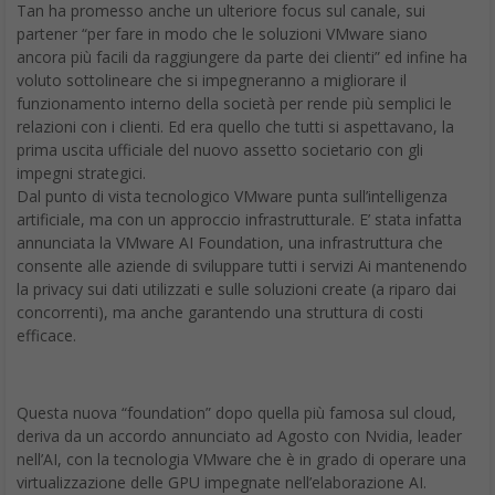
ancora più facili da raggiungere da parte dei clienti” ed infine ha
voluto sottolineare che si impegneranno a migliorare il
funzionamento interno della società per rende più semplici le
relazioni con i clienti. Ed era quello che tutti si aspettavano, la
prima uscita ufficiale del nuovo assetto societario con gli
impegni strategici.
Dal punto di vista tecnologico VMware punta sull’intelligenza
artificiale, ma con un approccio infrastrutturale. E’ stata infatta
annunciata la VMware AI Foundation, una infrastruttura che
consente alle aziende di sviluppare tutti i servizi Ai mantenendo
la privacy sui dati utilizzati e sulle soluzioni create (a riparo dai
concorrenti), ma anche garantendo una struttura di costi
efficace.
Questa nuova “foundation” dopo quella più famosa sul cloud,
deriva da un accordo annunciato ad Agosto con Nvidia, leader
nell’AI, con la tecnologia VMware che è in grado di operare una
virtualizzazione delle GPU impegnate nell’elaborazione AI.
D’altronde, come ha sottolineato Chris Wolf, l’intelligenza
artificiale è una nuova forma di computing applicata ad un