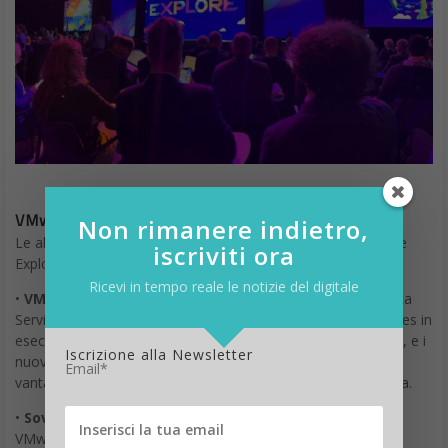
VMware Explore 2023, le altre novità
Le altre novità in ambito tecnologiche annunciate al VMware
Non rimanere indietro,
Explore 2023 sono
iscriviti ora
•
VMware Cloud Foundation
: l’introduzione di VMware Data
Ricevi in tempo reale le notizie del digitale
Services Manager, che consente all’IT di gestire i data services in
esecuzione su VMware Cloud in modo coerente e più sicuro, e i
nuovi progressi di VMware Cloud Foundation che offrono
vantaggi per i moderni carichi di lavoro AI/ML e AI generativa.
Iscrizione alla Newsletter
Email*
•
Sovereign Cloud:
con oltre 50 partner a livello globale,
VMware Sovereign Cloud include ora nuovi servizi per gli
sviluppatori, i dati e la sicurezza, come i servizi dati integrati