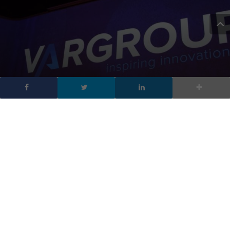
Var Group acquisisce il
51% di Tech-Value
DA
FRANCESCO MARINO
|
23 OTT 2017
|
TECH-NEWS
|
Var Group acquisisce Tech-Value specializzata nella
fornitura di servizi IT e soluzioni PLM per aziende
“engineering intensive” del settore manifatturiero