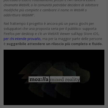
chiamata WebVR, o la comunità potrebbe decidere di adottare
modifiche più complete e cambiare il nome in WebXR o
addirittura WebMR”.
Nel frattempo il progetto è ancora più un parco giochi per
sviluppatori che una proposta seria per il pubblico: supporta
Firefox per desktop e c’è un WebXR Viewer sull’App Store iOS,
per chi intende provarlo,
ma per la maggior parte delle persone
è
suggeribile attendere un rilascio più completo e fluido.