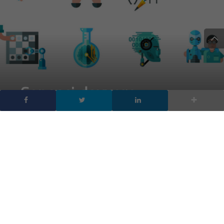
Conosci davvero
l’intelligenza artificiale?
Fai il test e mettiti alla
prova
DA
FRANCESCO MARINO
|
23 NOV 2021
|
TECH-NEWS
|
Misura le tue conoscenze nel campo dell’intelligenza