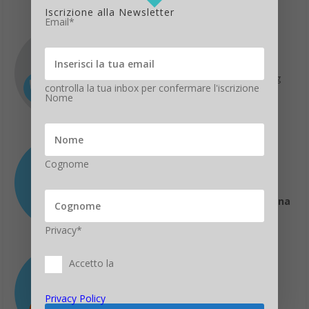
White Hat
Iscrizione alla Newsletter
Email*
2) Che cosa è il Vishing?
Un avanzato sistema di
protezione contro il phishing
controlla la tua inbox per confermare l'iscrizione
Nome
Un modo per indicare il
phishing più viscido
Una forma di truffa
automatizzata attraverso il
Cognome
telefono VoIP
3) Come si può riconoscere una
mail che contiene codice
maligno?
Privacy*
Arriva come Spam
Accetto la
Il messaggio appare fuori
contesto
Privacy Policy