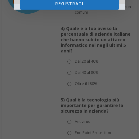
I link sono strani o i file
REGISTRATI
contenuti hanno estensioni non
comuni
4) Quale è a tuo avviso la
percentuale di aziende italiane
che hanno subito un attacco
informatico nel negli ultimi 5
anni?
Dal 20 al 40%
Dal 40 al 80%
Oltre il l'80%
5) Qual è la tecnologia più
importante per garantire la
sicurezza in azienda?
Antivirus
End Point Protection