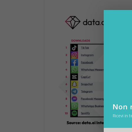
Non r
Ricevi in t