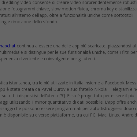
pp di editing video consente di creare video sorprendentemente robusti
ione fotogrammi chiave, slow motion fluida, chroma key e stabilizza
ratuiti all’interno dell’app, oltre a funzionalità uniche come sottotitoli
king e rimozione dello sfondo.
napchat
continua a essere una delle app più scaricate, piazzandosi al
timediale si distingue per le sue funzionalità uniche, come i filtri per 
sperienza divertente e coinvolgente per gli utenti.
ica istantanea, tra le più utilizzate in Italia insieme a Facebook Mes
pp è stata creata da Pavel Durov e suo fratello Nikolai. Telegram è 
u tutti i dispositivi dell’utente[5]. Essa è progettata per essere il più
gi utilizzando il minor quantitativo di dati possibile. L’app offre anch
 messaggi che possono essere programmati per autodistruggersi dopo 
 è disponibile su diverse piattaforme, tra cui PC, Mac, Linux, Android