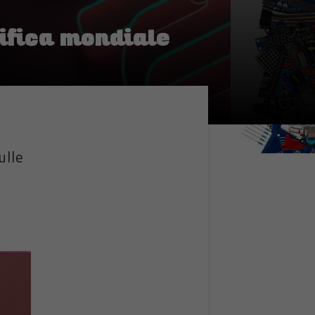
sifica mondiale
ulle