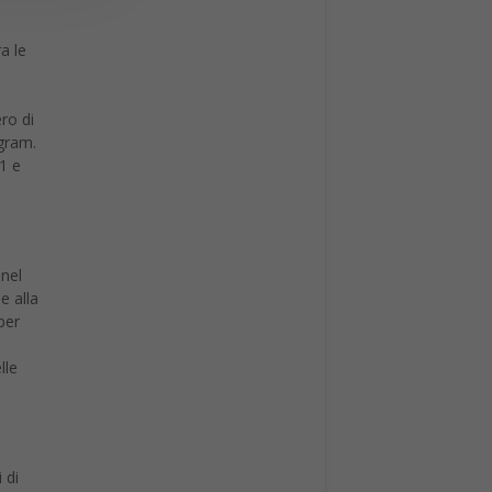
a le
ro di
agram.
1 e
nel
e alla
per
lle
 di