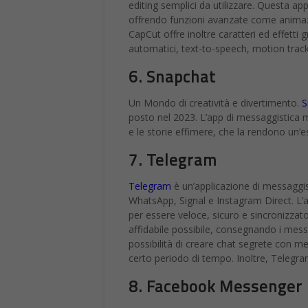
editing semplici da utilizzare. Questa a
offrendo funzioni avanzate come animaz
CapCut offre inoltre caratteri ed effetti g
automatici, text-to-speech, motion trac
6. Snapchat
Un Mondo di creatività e divertimento.
S
posto nel 2023. L’app di messaggistica mul
e le storie effimere, che la rendono un’e
7. Telegram
Telegram
è un’applicazione di messaggist
WhatsApp, Signal e Instagram Direct. L’a
per essere veloce, sicuro e sincronizzato s
affidabile possibile, consegnando i messag
possibilità di creare chat segrete con
certo periodo di tempo. Inoltre, Telegram
8. Facebook Messenger