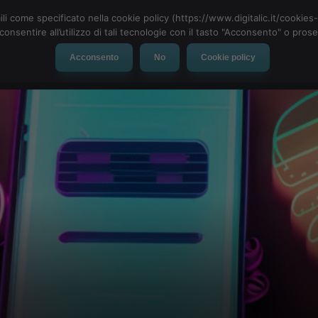
ili come specificato nella cookie policy (https://www.digitalic.it/cookie
cconsentire all’utilizzo di tali tecnologie con il tasto "Acconsento" o pro
Acconsento
No
Cookie policy
evice
Social Network
App
Automotive
Tech-News