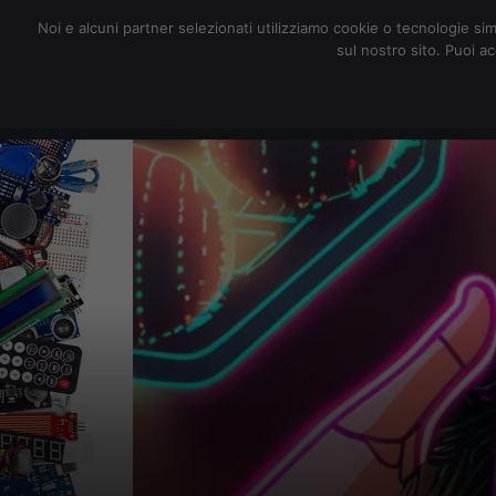
redazione@digitalic.it
Noi e alcuni partner selezionati utilizziamo cookie o tecnologie sim
sul nostro sito. Puoi a
Hardware & Software
D