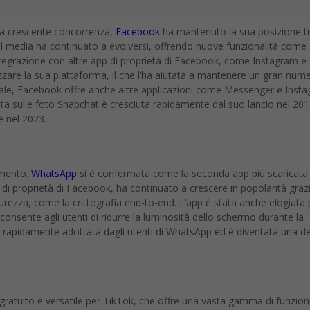
 la crescente concorrenza,
Facebook
ha mantenuto la sua posizione tr
ial media ha continuato a evolversi, offrendo nuove funzionalità come
tegrazione con altre app di proprietà di Facebook, come Instagram e
zare la sua piattaforma, il che l’ha aiutata a mantenere un gran nume
cipale, Facebook offre anche altre applicazioni come Messenger e Inst
ta sulle foto Snapchat è cresciuta rapidamente dal suo lancio nel 201
e nel 2023.
imento.
WhatsApp
si è confermata come la seconda app più scaricata 
di proprietà di Facebook, ha continuato a crescere in popolarità grazi
icurezza, come la crittografia end-to-end. L’app è stata anche elogiata 
 consente agli utenti di ridurre la luminosità dello schermo durante la
a rapidamente adottata dagli utenti di WhatsApp ed è diventata una de
e gratuito e versatile per TikTok, che offre una vasta gamma di funzioni