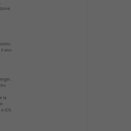
,
zione.
 sesto
il viso
senger,
noto
e la
un
 e iOS.