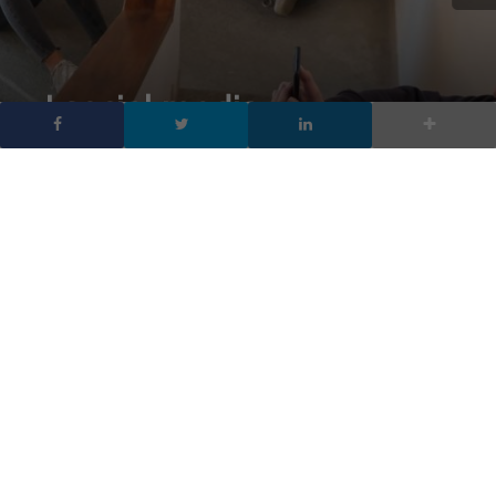
I social media
danneggiano la salute
mentale, lo afferma uno
studio
DA
FRANCESCO
|
7 MAG 2023
|
SOCIAL NETWORK
|
Uno studio di alto livello afferma che i social media
danneggiano la salute mentale in particolare quella
della Generazione Z , rispetto alle altre generazioni, i
membri della Gen Z trascorrono più tempo a
consumare passivamente i social media