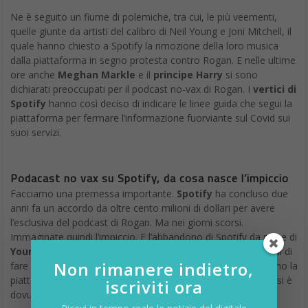
Ne è seguito un fiume di polemiche, tra cui, le più veementi,
quelle giunte da artisti del calibro di Neil Young e Joni Mitchell, il
quale hanno chiesto a Spotify la rimozione della loro musica
dalla piattaforma in segno protesta contro Rogan. E nelle ultime
ore anche
Meghan Markle
e il
principe Harry
si sono
dichiarati preoccupati per il podcast no-vax di Rogan. I
vertici di
Spotify
hanno così deciso di indicare le linee guida che segui la
piattaforma per fermare l’informazione fuorviante sul Covid sui
suoi servizi.
Podacast no vax su Spotify, da cosa nasce l’impiccio
Facciamo una premessa importante.
Spotify
ha concluso due
anni fa un accordo da oltre cento milioni di dollari per avere
l’esclusiva del podcast di Rogan. Ma nei giorni scorsi.
Immaginate quindi l’impiccio. E l’abbandono di Spotify da parte di
Young
e
Mitchell
, con il conseguente invito agli altri colleghi di
Non rimanere indietro,
fare altrettanto, preoccupava gli investitori. Dall’inizio dell’anno la
piattaforma ha infatti perso il 25% in borsa. Alla fine Spotify si è
iscriviti ora
dovuta quindi arrendere.