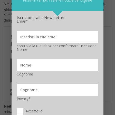
Ricevi in tempo reale le notizie del digitale
“
C’è stato molto dibattito sull’informazione sul Covid su Spotify.
Abbiamo ascoltato le critiche e stiamo attuando modifiche per
combattere la disinformazione
“, afferma l’amministratore
Iscrizione alla Newsletter
delegato Daniel Ek.
Email*
controlla la tua inbox per confermare l'iscrizione
Nome
Cognome
Privacy*
Neil Young
nei giorni scorsi aveva scritto una lettera aperta
Accetto la
minacciando di rimuovere tutte le sue
canzoni da Spotify
–