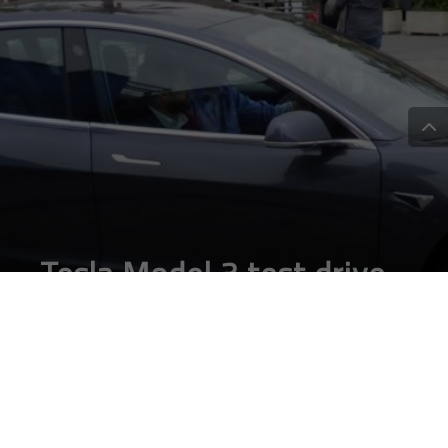
Tesla Model 3 test drive
su strada in Italia: tutte
le caratteristiche
DA
ANDREA INDIANO
|
31 MAG 2019
|
AUTOMOTIVE
|