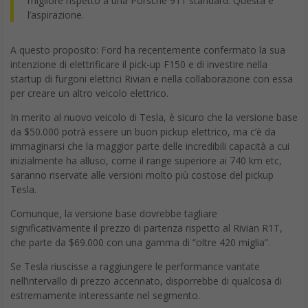
migliore rispetto a una Porsche 911 standard. Questa è
l’aspirazione.
A questo proposito: Ford ha recentemente confermato la sua
intenzione di elettrificare il pick-up F150 e di investire nella
startup di furgoni elettrici Rivian e nella collaborazione con essa
per creare un altro veicolo elettrico.
In merito al nuovo veicolo di Tesla, è sicuro che la versione base
da $50.000 potrà essere un buon pickup elettrico, ma c’è da
immaginarsi che la maggior parte delle incredibili capacità a cui
inizialmente ha alluso, come il range superiore ai 740 km etc,
saranno riservate alle versioni molto più costose del pickup
Tesla.
Comunque, la versione base dovrebbe tagliare
significativamente il prezzo di partenza rispetto al Rivian R1T,
che parte da $69.000 con una gamma di “oltre 420 miglia”.
Se Tesla riuscisse a raggiungere le performance vantate
nell’intervallo di prezzo accennato, disporrebbe di qualcosa di
estremamente interessante nel segmento.