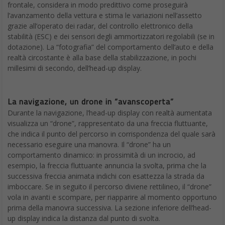
frontale, considera in modo predittivo come proseguirà
l’avanzamento della vettura e stima le variazioni nell’assetto
grazie all’operato dei radar, del controllo elettronico della
stabilità (ESC) e dei sensori degli ammortizzatori regolabili (se in
dotazione). La “fotografia” del comportamento dell’auto e della
realtà circostante è alla base della stabilizzazione, in pochi
millesimi di secondo, dell’head-up display.
La navigazione, un drone in “avanscoperta”
Durante la navigazione, l’head-up display con realtà aumentata
visualizza un “drone”, rappresentato da una freccia fluttuante,
che indica il punto del percorso in corrispondenza del quale sarà
necessario eseguire una manovra. Il “drone” ha un
comportamento dinamico: in prossimità di un incrocio, ad
esempio, la freccia fluttuante annuncia la svolta, prima che la
successiva freccia animata indichi con esattezza la strada da
imboccare. Se in seguito il percorso diviene rettilineo, il “drone”
vola in avanti e scompare, per riapparire al momento opportuno
prima della manovra successiva. La sezione inferiore dell’head-
up display indica la distanza dal punto di svolta.