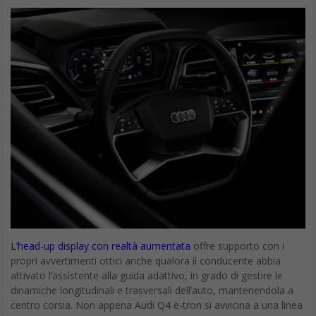
L’head-up display con realtà aumentata
offre supporto con i
propri avvertimenti ottici anche qualora il conducente abbia
attivato l’assistente alla guida adattivo, in grado di gestire le
dinamiche longitudinali e trasversali dell’auto, mantenendola a
centro corsia. Non appena Audi Q4 e-tron si avvicina a una linea