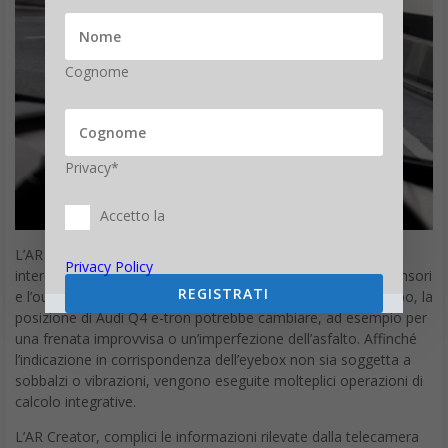
Cognome
Privacy*
Accetto la
L’AR Creator considera anche le frazioni di secondo che
Privacy Policy
intercorrono tra il rilevamento di un oggetto da parte dei sensori
REGISTRATI
e l’output dei contenuti grafici. In questo breve lasso di tempo, la
posizione di Audi Q4 e-tron potrebbe cambiare, ad esempio per
una frenata improvvisa o un’imperfezione dell’asfalto. Affinché
l’indicazione in corrispondenza dell’eyebox non sia soggetta a
sobbalzi o vibrazioni, vengono eseguite molteplici operazioni di
calcolo integrative.
L’AR Creator, complici le informazioni rilevate dalla telecamera