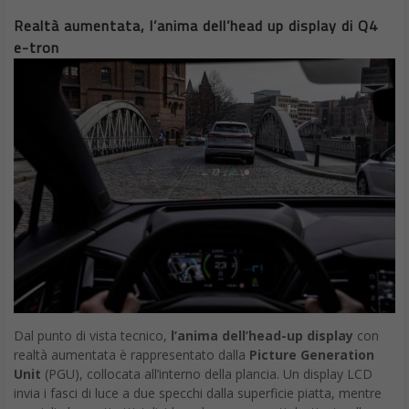
Realtà aumentata, l’anima dell’head up display di Q4
e-tron
Dal punto di vista tecnico,
l’anima dell’head-up display
con
realtà aumentata è rappresentato dalla
Picture Generation
Unit
(PGU), collocata all’interno della plancia. Un display LCD
invia i fasci di luce a due specchi dalla superficie piatta, mentre