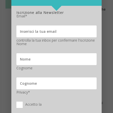
2) Qual è un segnale che l'e-mail che
Iscrizione alla Newsletter
hai ricevuto da un'azienda
Email*
apparentemente rispettabile
potrebbe non essere legittima?
L’email Richiede la tua password o
altre informazioni sensibili
controlla la tua inbox per confermare l'iscrizione
Nome
L’indirizzo email da cui proviene è
sospetto
Entrambe
Cognome
3) Qual è il modo migliore per i
dipendenti di proteggere i dati
dell’azienda quando lavorano da
remoto?
Privacy*
Usare solo l’email aziendale
Usare un sistema che cripta le email
Accetto la
Non accedere al wi-fi dei bar