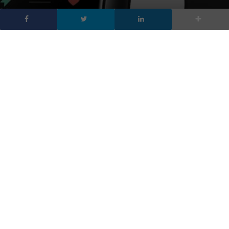
OPPO Band 2 disponibile
in Italia, caratteristiche e
prezzo
DA
FRANCESCO MARINO
|
6 DIC 2022
|
DEVICE
|
Il nuovo smartwatch OPPO arriva anche in Italia ed è
pronto a conquistare gli utenti.
OPPO ha annunciato la disponibilità, anche in Italia,
dell’attesissimo smartwatch
OPPO Band 2
. Grazie a un
ampio
display ultra-nitido personalizzabile
a quadranti colorati e a
un’ampia varietà di
funzionalità avanzate per il sonno,
l’allenamento e la salute
, questa device wearable diventa il
migliore supporto possibile per la propria quotidianità. Il
dispositivo ha infatti tutto ciò che serve agli utenti che hanno la