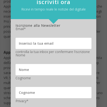
iscriviti ora
prodotto ha 256 GB di memoria e sarà disponibile in tutti gli
Apple Store statunitensi e sul web store dell’azienda. Coloro che
Ricevi in tempo reale le notizie del digitale
necessitano di una correzione della vista potranno inserire degli
inserti ottici e fissarli magneticamente al visore dato che Vision
Pro non funziona con gli occhiali. Il controllo avviene
Iscrizione alla Newsletter
principalmente con le mani, gli occhi e la voce, anche se è
Email*
possibile abbinare una tastiera Magic Keyboard o un controller
quando è il momento di rilassarsi e giocare.
controlla la tua inbox per confermare l'iscrizione
App Store rinnovato
Nome
Apple ha spiegato che sarà lanciato un nuovo App Store in vista
dell’arrivo di Vision Pro che supporterà più di un milione di app
provenienti dagli ecosistemi iOS e iPadOS. Naturalmente, ci
saranno anche app esclusive per il sistema visionOS del visore
VR. Siri permetterà di controllare la riproduzione dei contenuti
Cognome
multimediali, aprire e chiudere le app e molto altro ancora. Per
quanto riguarda l’intrattenimento, sarà possibile guardare in
streaming spettacoli e film da Apple TV+, Disney+ e Max su uno
schermo virtuale che sembra essere largo 30 metri. Vision Pro
Privacy*
supporta anche il nuovo formato Immersive Video di Apple,