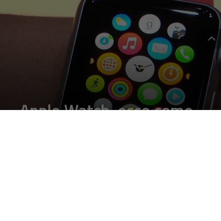
Apple Watch, ecco come
sarà: lo svela la app in iOs
8.2
DA
FRANCESCO MARINO
|
15 GEN 2015
|
DEVICE
|
Arrivano nuovi dettagli su Apple Watch, li svela la app