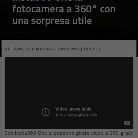
fotocamera a 360° con
una sorpresa utile
DA
FRANCESCO MARINO
|
7 NOV 2017
|
DEVICE
|
Video
Player
Con Insta360 One si possono girare video a 360 gradi