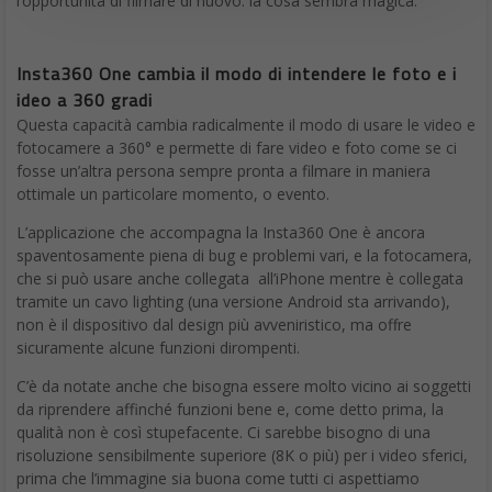
l’opportunità di filmare di nuovo: la cosa sembra magica.
Insta360 One cambia il modo di intendere le foto e i
ideo a 360 gradi
Questa capacità cambia radicalmente il modo di usare le video e
fotocamere a 360° e permette di fare video e foto come se ci
fosse un’altra persona sempre pronta a filmare in maniera
ottimale un particolare momento, o evento.
L’applicazione che accompagna la Insta360 One è ancora
spaventosamente piena di bug e problemi vari, e la fotocamera,
che si può usare anche collegata all’iPhone mentre è collegata
tramite un cavo lighting (una versione Android sta arrivando),
non è il dispositivo dal design più avveniristico, ma offre
sicuramente alcune funzioni dirompenti.
C’è da notate anche che bisogna essere molto vicino ai soggetti
da riprendere affinché funzioni bene e, come detto prima, la
qualità non è così stupefacente. Ci sarebbe bisogno di una
risoluzione sensibilmente superiore (8K o più) per i video sferici,
prima che l’immagine sia buona come tutti ci aspettiamo