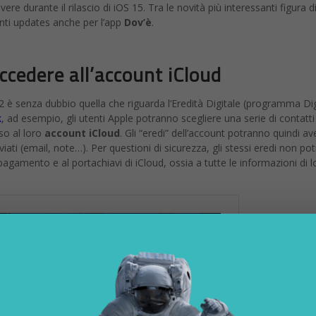
e durante il rilascio di iOS 15. Tra le novità più interessanti figura d
ti updates anche per l’app
Dov’è
.
accedere all’account iCloud
2 è senza dubbio quella che riguarda l’Eredità Digitale (programma Dig
k
, ad esempio, gli utenti Apple potranno scegliere una serie di contatti
so al loro
account iCloud
. Gli “eredi” dell’account potranno quindi av
iviati (email, note…). Per questioni di sicurezza, gli stessi eredi non p
agamento e al portachiavi di iCloud, ossia a tutte le informazioni di l