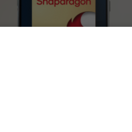
n 1, tutto sul nuovo chip
OBILE
|