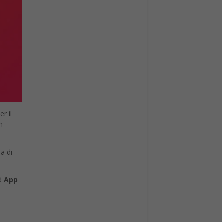
r il
n
a di
ad
App