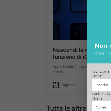
Non r
Ricevi in t
Iscrizione
Email*
controlla la
Nome
Tutte le altre novità 