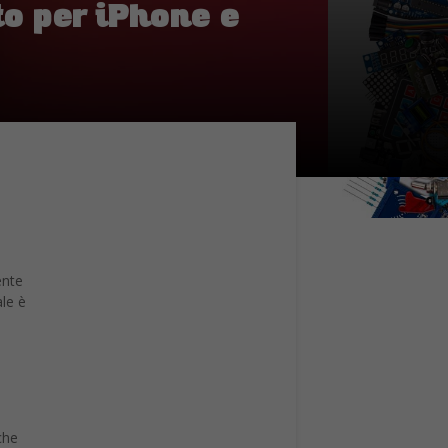
to per iPhone e
ente
ale è
che