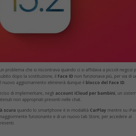
n problema che si riscontrava quando ci si affidava a piccoli negozi pe
 subito dopo la sostituzione, il
Face ID
non funzionava più, per via di u
 Il nuovo aggiornamento eliminerà dunque il
blocco del Face ID
.
eciso di implementare, negli
account iCloud per bambini
, un sistem
ntenuti non appropriati presenti nelle chat.
à scura
quando lo smartphone è in modalità
CarPlay
mentre su iP
maggiormente funzionante e di un nuovo tab Store, per accedere al
resenti.