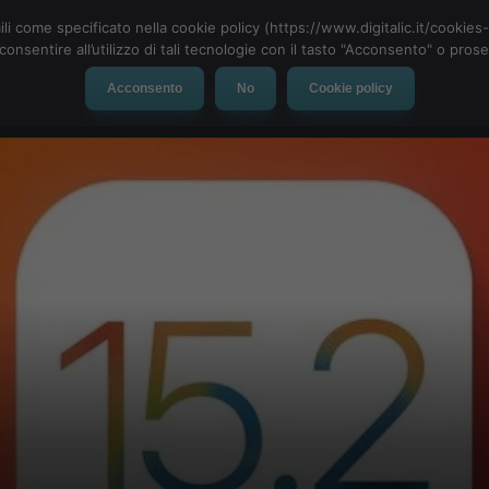
ili come specificato nella cookie policy (https://www.digitalic.it/cookie
cconsentire all’utilizzo di tali tecnologie con il tasto "Acconsento" o pro
Acconsento
No
Cookie policy
evice
Social Network
App
Automotive
Tech-News