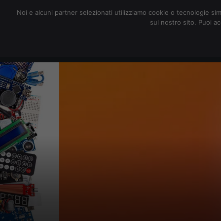
redazione@digitalic.it
Noi e alcuni partner selezionati utilizziamo cookie o tecnologie sim
sul nostro sito. Puoi a
Hardware & Software
D