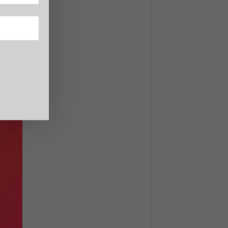
 che
ale
singola
Da.