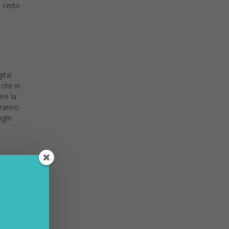
i certo
ital
 che in
ere la
otranno
ogin