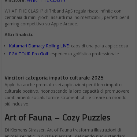
Vincitore:
WHAT THE CLASH?
WHAT THE CLASH? di Triband ApS regala risate infinite con
centinaia di mini-giochi assurdi ma indimenticabili, perfetti per il
gaming competitivo su Apple Arcade.
Altri finalisti:
Katamari Damacy Rolling LIVE
: caos di una palla appiccicosa
PGA TOUR Pro Golf
: esperienza golfistica professionale
Vincitori categoria impatto culturale 2025
Apple ha anche premiato sei applicazioni per il loro impatto
culturale positivo, riconoscendo la loro capacità di promuovere
cambiamenti sociali, fornire strumenti utili e creare un mondo
più inclusivo.
Art of Fauna – Cozy Puzzles
Di Klemens Strasser, Art of Fauna trasforma illustrazioni di
animali selvatici in puzzle rilassanti, definendo nuovi standard