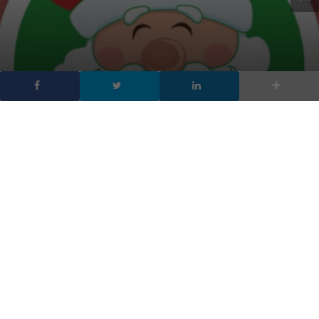
Buon Natale 2025, le GIF
di auguri per WhatsApp
DA
FRANCESCO MARINO
|
5 DIC 2025
|
SOCIAL NETWORK
,
TECH-
NEWS
|
Raccolta di immagini animate da condividere,
divertenti e simpatiche, da scaricare gratis per
WhatsApp, Facebook e Instagram
Ecco le immagini GIF Buon Natale: quale miglior modo per