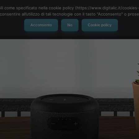
ili come specificato nella cookie policy (https://www.digitalic.it/cookie
cconsentire all’utilizzo di tali tecnologie con il tasto "Acconsento" o pro
Acconsento
No
Cookie policy
evice
Social Network
App
Automotive
Tech-News