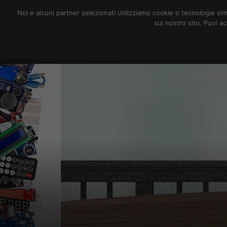
redazione@digitalic.it
Noi e alcuni partner selezionati utilizziamo cookie o tecnologie sim
sul nostro sito. Puoi a
Hardware & Software
D