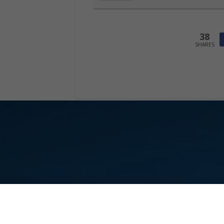
38
SHARES