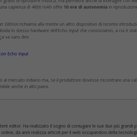
 in grado di riprodurre musica, ma permette anche di interagire con Alex
on una capienza di 4800 mAh offre
10 ore di autonomia
in riproduzion
er Edition
richiama alla mente un altro dispositivo di recente introduz
vida lo stesso hardware dell’Echo Input che conosciamo, a cui è stat
ça va sans dire.
con Echo Input
o al mercato indiano ma, se il produttore dovesse riscontrare una calor
bile anche in altri paesi.
ent editor. Ha realizzato il sogno di coniugare le sue due più grandi pas
line, da anni realizza articoli per il web occupandosi della tecnologia 