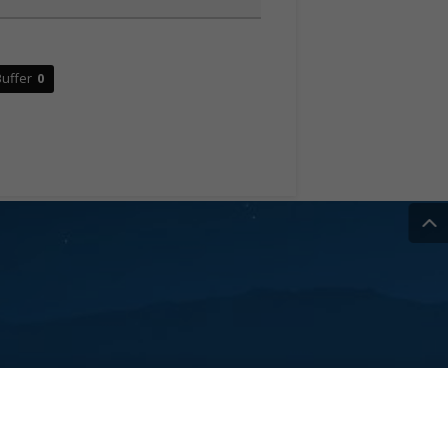
uffer
0