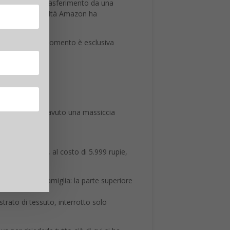
enta il facile trasferimento da una
azon Echo, in realtà Amazon ha
tion
, e per il momento è esclusiva
gitale
Alexa
ha avuto una massiccia
igente portatile, al costo di 5.999 rupie,
ponenti della famiglia: la parte superiore
strato di tessuto, interrotto solo