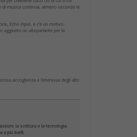
a per chiederle tutto ciò di cui si ha
e di musica continua, almeno secondo le
ione, Echo Input, e c’è un motivo.
o aggiunto un altoparlante per la
osa accoglienza e l’interesse degli altri
sioni: la scrittura e la tecnologia.
a più livelli.