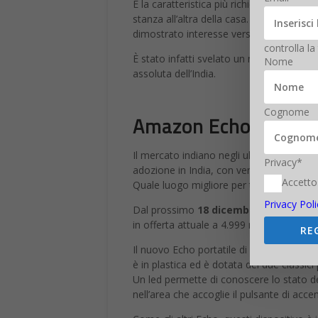
E la caratteristica più richiesta dagli ute
stanza all’altra della casa. Sebbene esi
dimostrato interesse verso le richieste del
controlla la
È stato infatti svelato un nuovo smart sp
Nome
assoluta dell’India.
Cognome
Amazon Echo diventa 
Il mercato indiano negli ultimi tempi ha
Privacy*
adozione in India, con vendite piuttosto i
Accetto
Quale luogo migliore per testare una nuov
Privacy Poli
Dal prossimo
18 dicembre
, infatti, su
in offerta attuale a 4.999 rupie (poco più
RE
Il nuovo Echo portatile di Amazon si pres
è in plastica ed è dotata dei due classici
Un led permette di conoscere lo stato del
nell’area che accoglie il pulsante di acce