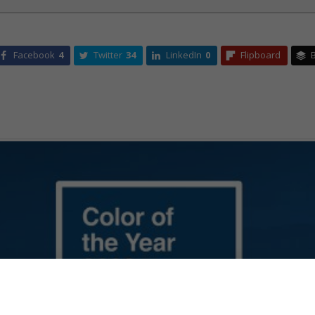
Facebook
4
Twitter
34
LinkedIn
0
Flipboard
B