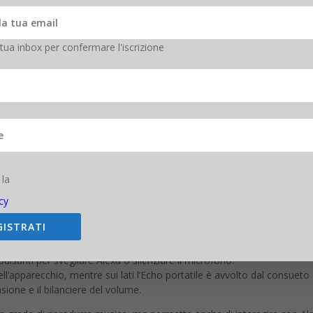
nti di Echo è di certo una
batteria inclusa
nel dispositivo, che ne cons
stano accessori che offrono una batteria portatile da collegare all’Am
la sua clientela, e in particolare di quella indiana.
 tua inbox per confermare l'iscrizione
eaker portatile: si chiama E
cho Input Portable Smart Speaker Edi
portatile
 rappresentato una grande occasione per Amazon: il suo assistente di
nteressanti dei diversi dispositivi Echo.
 la
a categoria di device intelligenti?
cy
l sito Amazon India sarà possibile acquistare il nuovo altoparlante intell
 di
63 euro
).
GISTRATI
enta come un cilindro schiacciato, che ricalca il design degli altri com
 pulsanti per svegliare Alexa o silenziare il microfono.
l’apparecchio, mentre sui lati l’Echo portatile è avvolto dal consueto 
nsione e il bilanciere del volume.