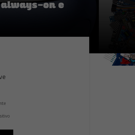
y always-on e
ve
ante
sitivo