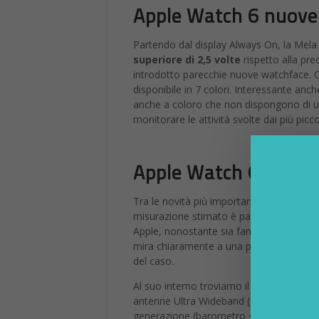
Apple Watch 6 nuove
Partendo dal display Always On, la Mel
superiore di 2,5 volte
rispetto alla pr
introdotto parecchie nuove watchface. C
disponibile in 7 colori. Interessante anc
anche a coloro che non dispongono di u
monitorare le attività svolte dai più piccol
Apple Watch 6, il mon
Tra le novità più importanti la funzionali
misurazione stimato è pari a 15 secondi. 
Apple, nonostante sia familiare a coloro 
mira chiaramente a una precisione di un 
del caso.
Al suo interno troviamo il SiP S6 (20% pi
antenne Ultra Wideband (utili per le chiav
generazione (barometro + GPS + WiFi) per