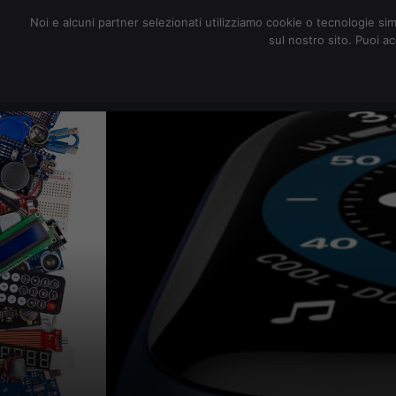
redazione@digitalic.it
Noi e alcuni partner selezionati utilizziamo cookie o tecnologie sim
sul nostro sito. Puoi a
Hardware & Software
D