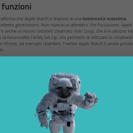
 funzioni
a afferma che Apple Watch 6 dispone di una
luminosità massima
ecedente generazione. Non manca un altimetro. Per l’occasione, Apple
’è anche un nuovo cinturino chiamato Solo Loop, che è in silicone ed
he la funzionalità Family Set Up, che permette di utilizzare lo smartwat
n iPhone, ad esempio i bambini. Tramite Apple Watch è anche possibi
i.
itoraggio dell’ossigeno nel sangue
tà
SpO2, ovvero il monitoraggio dell’ossigeno nel sangue
. Il te
Si tratta di una possibilità che arriva per la prima volta su uno smar
che in passato hanno utilizzato indossabili di altri brand. In ogni caso
certo tipo. Il sistema operativo è
watchOS 7,
quindi ci sono tutte le n
ù veloce della generazione precedente a parità di autonomia), il chip U
i digitali dell’auto, per esempio) e l’altimetro always-on di nuova
 rilevare anche cambiamenti minimi di altitudine. Ci sono tanti nuov