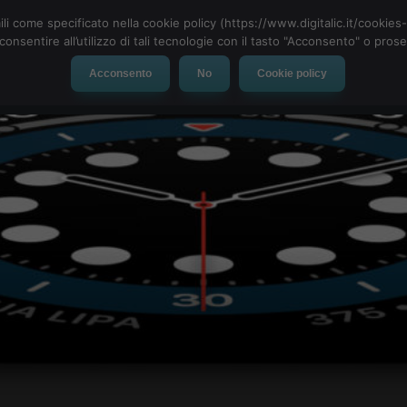
ili come specificato nella cookie policy (https://www.digitalic.it/cookie
cconsentire all’utilizzo di tali tecnologie con il tasto "Acconsento" o pro
Acconsento
No
Cookie policy
evice
Social Network
App
Automotive
Tech-News