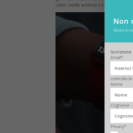
colori, inediti workout e tante watch face
Non r
Ricevi in t
Iscrizione
Email*
controlla la
Nome
Cognome
Privacy*