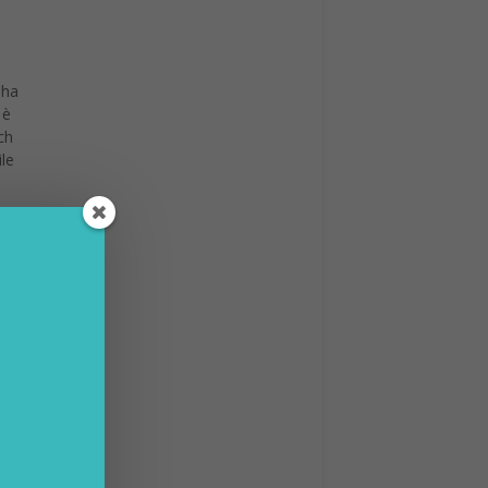
 ha
 è
ch
le
mpo di
twatch
, Apple
ovità
1, le
i