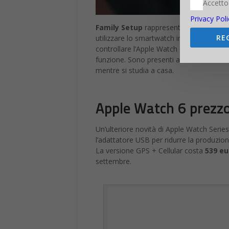
Accetto
Privacy Poli
Family Setup
rappresenta un’altra impor
RE
utilizzare lo smartwatch in modo complet
controllare l’Apple Watch dei propri figl
funzione. Sono presenti anche la funzio
mentre si studia a casa.
Apple Watch 6 prezz
Un’ulteriore novità di Apple Watch Series
l’adattatore USB per ridurre la produzione
La versione GPS + Cellular costa
539 eu
settembre.