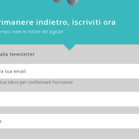
. Anche la ricarica della batteria è più rapida. Il 100% si raggiunge in 1
imanere indietro, iscriviti ora
empo reale le notizie del digitale
 alla Newsletter
 tua inbox per confermare l'iscrizione