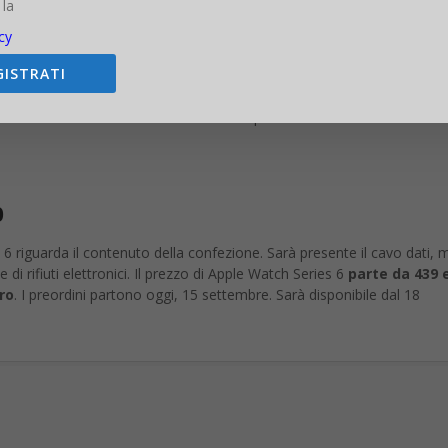
 la
cy
tante novità per Apple Watch, permettendo agli utenti più giovani di
GISTRATI
o e nel contempo sicuro. La funzione consente infatti ai genitori di
i, garantendo loro il massimo della sicurezza senza rinunciare a nessun
ne SOS e la nuova modalità Schooltime per restare concentrati in clas
o
 6 riguarda il contenuto della confezione. Sarà presente il cavo dati,
 di rifiuti elettronici. Il prezzo di Apple Watch Series 6
parte da 439 
ro
. I preordini partono oggi, 15 settembre. Sarà disponibile dal 18