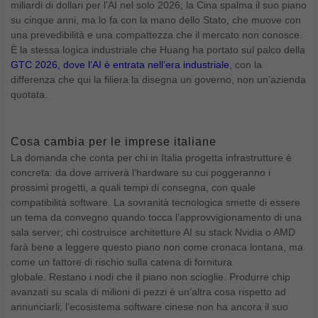
miliardi di dollari per l’AI nel solo 2026; la Cina spalma il suo piano
su cinque anni, ma lo fa con la mano dello Stato, che muove con
una prevedibilità e una compattezza che il mercato non conosce.
È la stessa logica industriale che Huang ha portato sul palco della
GTC 2026, dove l’AI è entrata nell’era industriale
, con la
differenza che qui la filiera la disegna un governo, non un’azienda
quotata.
Cosa cambia per le imprese italiane
La domanda che conta per chi in Italia progetta infrastrutture è
concreta: da dove arriverà l’hardware su cui poggeranno i
prossimi progetti, a quali tempi di consegna, con quale
compatibilità software. La sovranità tecnologica smette di essere
un tema da convegno quando tocca l’approvvigionamento di una
sala server; chi costruisce architetture AI su stack Nvidia o AMD
farà bene a leggere questo piano non come cronaca lontana, ma
come un fattore di rischio sulla catena di fornitura
globale.
Restano i nodi che il piano non scioglie. Produrre chip
avanzati su scala di milioni di pezzi è un’altra cosa rispetto ad
annunciarli; l’ecosistema software cinese non ha ancora il suo