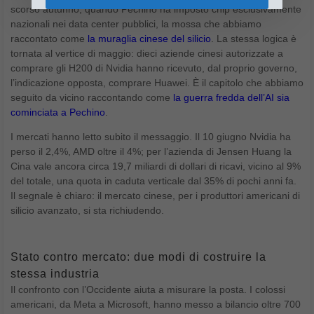
scorso autunno, quando Pechino ha imposto chip esclusivamente
nazionali nei data center pubblici, la mossa che abbiamo
raccontato come
la muraglia cinese del silicio
. La stessa logica è
tornata al vertice di maggio: dieci aziende cinesi autorizzate a
comprare gli H200 di Nvidia hanno ricevuto, dal proprio governo,
l’indicazione opposta, comprare Huawei. È il capitolo che abbiamo
seguito da vicino raccontando come
la guerra fredda dell’AI sia
cominciata a Pechino
.
I mercati hanno letto subito il messaggio. Il 10 giugno Nvidia ha
perso il 2,4%, AMD oltre il 4%; per l’azienda di Jensen Huang la
Cina vale ancora circa 19,7 miliardi di dollari di ricavi, vicino al 9%
del totale, una quota in caduta verticale dal 35% di pochi anni fa.
Il segnale è chiaro: il mercato cinese, per i produttori americani di
silicio avanzato, si sta richiudendo.
Stato contro mercato: due modi di costruire la
stessa industria
Il confronto con l’Occidente aiuta a misurare la posta. I colossi
americani, da Meta a Microsoft, hanno messo a bilancio oltre 700