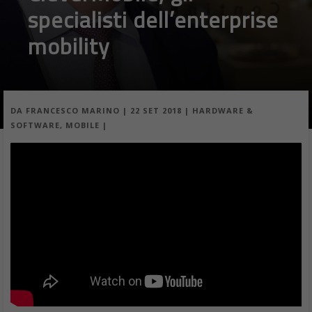
specialisti dell’enterprise
mobility
DA
FRANCESCO MARINO
|
22 SET 2018
|
HARDWARE &
SOFTWARE
,
MOBILE
|