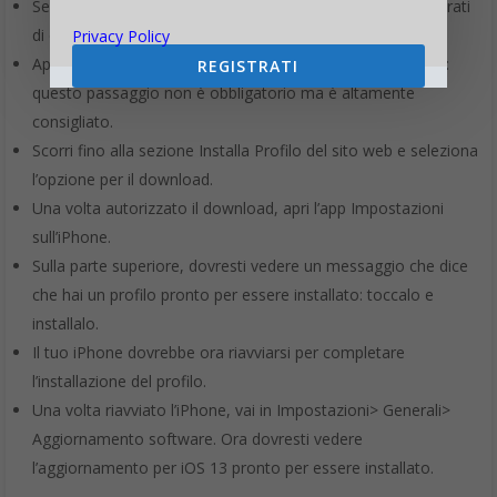
Seleziona il link per
registrare i tuoi dispositiv
i e assicurati
di essere nella scheda iOS dell’interfaccia.
Privacy Policy
Apple consiglierà di eseguire un backup utilizzando iTunes:
REGISTRATI
questo passaggio non è obbligatorio ma è altamente
consigliato.
Scorri fino alla sezione Installa Profilo del sito web e seleziona
l’opzione per il download.
Una volta autorizzato il download, apri l’app Impostazioni
sull’iPhone.
Sulla parte superiore, dovresti vedere un messaggio che dice
che hai un profilo pronto per essere installato: toccalo e
installalo.
Il tuo iPhone dovrebbe ora riavviarsi per completare
l’installazione del profilo.
Una volta riavviato l’iPhone, vai in Impostazioni> Generali>
Aggiornamento software. Ora dovresti vedere
l’aggiornamento per iOS 13 pronto per essere installato.