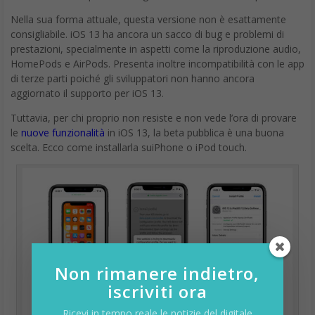
Nella sua forma attuale, questa versione non è esattamente
consigliabile. iOS 13 ha ancora un sacco di bug e problemi di
prestazioni, specialmente in aspetti come la riproduzione audio,
HomePods e AirPods. Presenta inoltre incompatibilità con le app
di terze parti poiché gli sviluppatori non hanno ancora
aggiornato il supporto per iOS 13.
Tuttavia, per chi proprio non resiste e non vede l’ora di provare
le
nuove funzionalità
in iOS 13, la beta pubblica è una buona
scelta. Ecco come installarla suiPhone o iPod touch.
Non rimanere indietro,
iscriviti ora
Ricevi in tempo reale le notizie del digitale