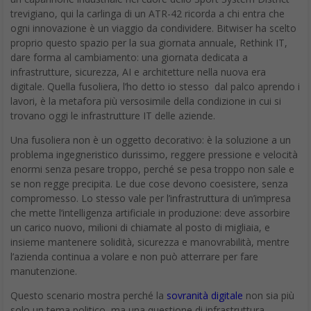
trevigiano, qui la carlinga di un ATR-42 ricorda a chi entra che
ogni innovazione è un viaggio da condividere. Bitwiser ha scelto
proprio questo spazio per la sua giornata annuale, Rethink IT,
dare forma al cambiamento: una giornata dedicata a
infrastrutture, sicurezza, AI e architetture nella nuova era
digitale. Quella fusoliera, l’ho detto io stesso dal palco aprendo i
lavori, è la metafora più versosimile della condizione in cui si
trovano oggi le infrastrutture IT delle aziende.
Una fusoliera non è un oggetto decorativo: è la soluzione a un
problema ingegneristico durissimo, reggere pressione e velocità
enormi senza pesare troppo, perché se pesa troppo non sale e
se non regge precipita. Le due cose devono coesistere, senza
compromesso. Lo stesso vale per l’infrastruttura di un’impresa
che mette l’intelligenza artificiale in produzione: deve assorbire
un carico nuovo, milioni di chiamate al posto di migliaia, e
insieme mantenere solidità, sicurezza e manovrabilità, mentre
l’azienda continua a volare e non può atterrare per fare
manutenzione.
Questo scenario mostra perché la
sovranità digitale
non sia più
solo un tema politico, ma una questione di infrastruttura,