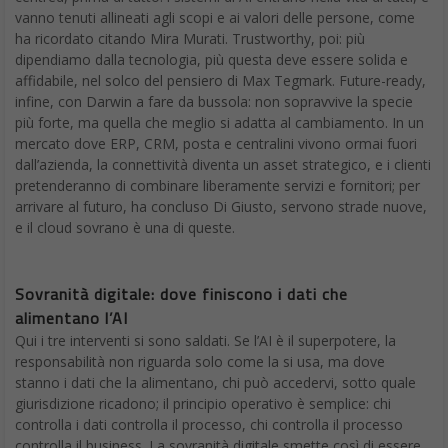
vanno tenuti allineati agli scopi e ai valori delle persone, come
ha ricordato citando Mira Murati. Trustworthy, poi: più
dipendiamo dalla tecnologia, più questa deve essere solida e
affidabile, nel solco del pensiero di Max Tegmark. Future-ready,
infine, con Darwin a fare da bussola: non sopravvive la specie
più forte, ma quella che meglio si adatta al cambiamento. In un
mercato dove ERP, CRM, posta e centralini vivono ormai fuori
dall’azienda, la connettività diventa un asset strategico, e i clienti
pretenderanno di combinare liberamente servizi e fornitori; per
arrivare al futuro, ha concluso Di Giusto, servono strade nuove,
e il cloud sovrano è una di queste.
Sovranità digitale: dove finiscono i dati che
alimentano l’AI
Qui i tre interventi si sono saldati. Se l’AI è il superpotere, la
responsabilità non riguarda solo come la si usa, ma dove
stanno i dati che la alimentano, chi può accedervi, sotto quale
giurisdizione ricadono; il principio operativo è semplice: chi
controlla i dati controlla il processo, chi controlla il processo
controlla il business. La sovranità digitale smette così di essere