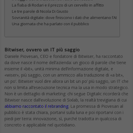
La fiaba di Rodari e il prezzo di un cervello in affitto
Le tre parole di Nicola Di Giusto
Sovranità digitale: dove finiscono i dati che alimentano l’AI
Una giornata che ha parlato con il pubblico
Bitwiser, ovvero un IT più saggio
Daniele Piovesan, CEO e fondatore di Bitwiser, ha raccontato
da dove nasce il nome dell’azienda: un gioco di parole che tiene
insieme il «bit», unità minima dell’informazione digitale, e
«wiser», più saggio, con un ammicco alla traduzione di «a bit»,
un po’. Bitwiser vuol dire allora un bit un po’ più saggio, un IT che
non si limita all’esecuzione tecnica ma la usa in modo strategico.
Non è un dettaglio di marketing: chi segue Digitalic ricorderà che
Bitwiser nasce dall’evoluzione di Sixlab, la realtà trevigiana di cui
abbiamo raccontato il rebranding
. La promessa di Piovesan al
pubblico è stata chiara, portarvi sulla luna e poi riportarvi con i
piedi per terra: innovazione, sì, purché tradotta in qualcosa di
concreto e applicabile nel quotidiano.