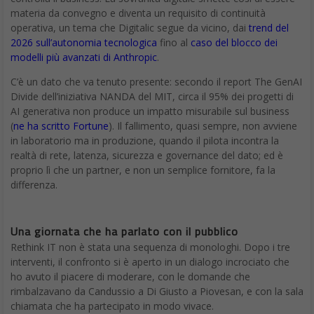
materia da convegno e diventa un requisito di continuità
operativa, un tema che Digitalic segue da vicino, dai
trend del
2026 sull’autonomia tecnologica
fino al
caso del blocco dei
modelli più avanzati di Anthropic
.
C’è un dato che va tenuto presente: secondo il report The GenAI
Divide dell’iniziativa NANDA del MIT, circa il 95% dei progetti di
AI generativa non produce un impatto misurabile sul business
(
ne ha scritto Fortune
). Il fallimento, quasi sempre, non avviene
in laboratorio ma in produzione, quando il pilota incontra la
realtà di rete, latenza, sicurezza e governance del dato; ed è
proprio lì che un partner, e non un semplice fornitore, fa la
differenza.
Una giornata che ha parlato con il pubblico
Rethink IT non è stata una sequenza di monologhi. Dopo i tre
interventi, il confronto si è aperto in un dialogo incrociato che
ho avuto il piacere di moderare, con le domande che
rimbalzavano da Candussio a Di Giusto a Piovesan, e con la sala
chiamata che ha partecipato in modo vivace.