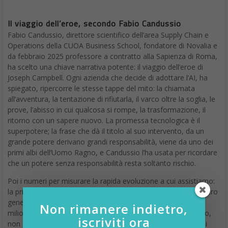
Il viaggio dell’eroe, secondo Fabio Candussio
Fabio Candussio, direttore scientifico dell’area Supply Chain e
Operations della CUOA Business School, fondatore di Novalia e
da febbraio 2025 professore a contratto alla Sapienza di Roma,
ha scelto una chiave narrativa potente: il viaggio dell’eroe di
Joseph Campbell. Ogni azienda che decide di adottare l’AI, ha
spiegato, ripercorre le stesse tappe del mito: la chiamata
all’avventura, la tentazione di rifiutarla, il varco oltre la soglia, le
prove, l’abisso in cui qualcosa si rompe, la trasformazione, il
ritorno con un sapere nuovo. La promessa tecnologica è il
superpotere; la frase che dà il titolo al suo intervento, da un
grande potere derivano grandi responsabilità, viene da uno dei
primi albi dell’Uomo Ragno, e Candussio l’ha usata per ricordare
che un potere senza responsabilità resta soltanto rischio.
Poi i numeri per misurare la rapida evoluzione a cui assistiamo:
la prima rivoluzione industriale ebbe quasi settant’anni e quattro
generazioni per essere assorbita; ChatGPT ha raggiunto il
Non rimanere indietro,
milione di utenti in cinque giorni. La sfida, ha detto Candussio,
iscriviti ora
non è anticipare ogni singola trasformazione, impresa ormai