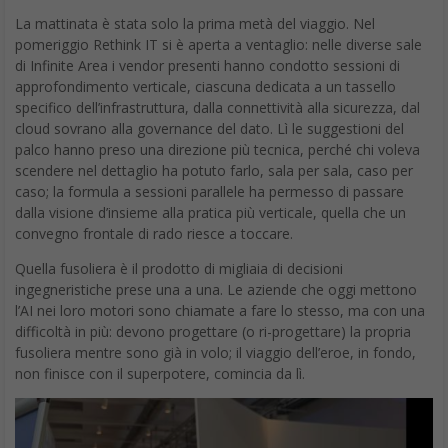
La mattinata è stata solo la prima metà del viaggio. Nel
pomeriggio Rethink IT si è aperta a ventaglio: nelle diverse sale
di Infinite Area i vendor presenti hanno condotto sessioni di
approfondimento verticale, ciascuna dedicata a un tassello
specifico dell’infrastruttura, dalla connettività alla sicurezza, dal
cloud sovrano alla governance del dato. Lì le suggestioni del
palco hanno preso una direzione più tecnica, perché chi voleva
scendere nel dettaglio ha potuto farlo, sala per sala, caso per
caso; la formula a sessioni parallele ha permesso di passare
dalla visione d’insieme alla pratica più verticale, quella che un
convegno frontale di rado riesce a toccare.
Quella fusoliera è il prodotto di migliaia di decisioni
ingegneristiche prese una a una. Le aziende che oggi mettono
l’AI nei loro motori sono chiamate a fare lo stesso, ma con una
difficoltà in più: devono progettare (o ri-progettare) la propria
fusoliera mentre sono già in volo; il viaggio dell’eroe, in fondo,
non finisce con il superpotere, comincia da lì.