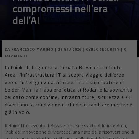
compromessi nell’era
dell’AI
DA
FRANCESCO MARINO
|
29 GIU 2026
|
CYBER SECURITY
|
0
COMMENTI
Rethink IT, la giornata firmata Bitwiser a Infinite
Area, l’infrastruttura IT si scopre viaggio dell’eroe
verso l’intelligenza artificiale. Tra il superpotere di
Spider-Man, la fiaba profetica di Rodari e la sovranità
del dato come confine, infrastrutture, sicurezza e AI
diventano la condizione di chi deve cambiare mentre è
già in volo.
Rethink IT è l’evento d Bitwiser che si è svolto A Infinite Area,
l’hub dell’innovazione di Montebelluna nato dalla riconversione di
un capannone industriale nel cuore dello Sport System District