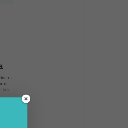
a
ridurre
forma
ando le
,
Center