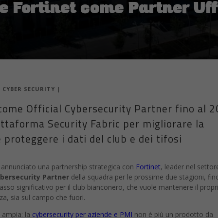
|
CYBER SECURITY
|
come Official Cybersecurity Partner fino al 
ttaforma Security Fabric per migliorare la
 proteggere i dati del club e dei tifosi
annunciato una partnership strategica con
Fortinet
, leader nel settor
ybersecurity Partner
della squadra per le prossime due stagioni, fino
so significativo per il club bianconero, che vuole mantenere il propr
za, sia sul campo che fuori.
ù ampia: la
cybersecurity per aziende e PMI
non è più un prodotto da
e attiva ogni giorno.