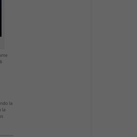
come
di
endo la
 la
us