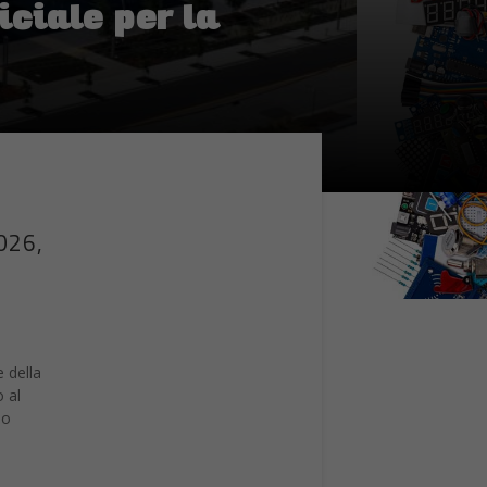
2026,
e della
 al
io