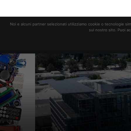
redazione@digitalic.it
Noi e alcuni partner selezionati utilizziamo cookie o tecnologie sim
sul nostro sito. Puoi a
Hardware & Software
D
Juventus scegli