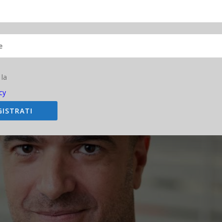
 la
cy
GISTRATI