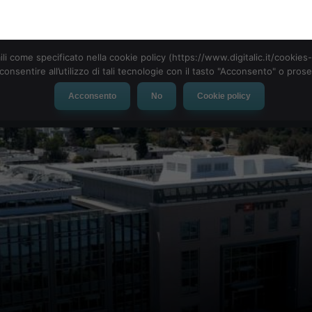
ili come specificato nella cookie policy (https://www.digitalic.it/cookie
cconsentire all’utilizzo di tali tecnologie con il tasto "Acconsento" o pro
Acconsento
No
Cookie policy
evice
Social Network
App
Automotive
Tech-News
e Fortinet come Partner Uff