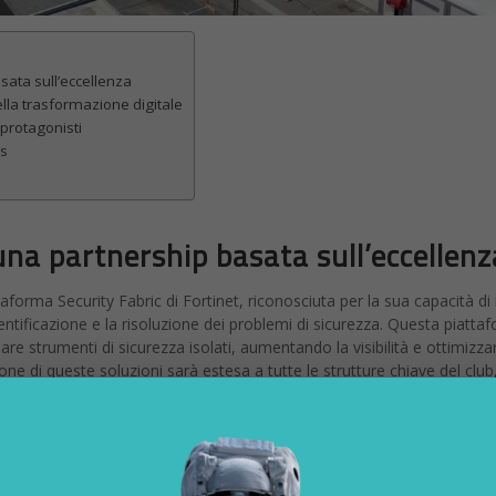
sata sull’eccellenza
lla trasformazione digitale
 protagonisti
us
una partnership basata sull’eccellenz
aforma Security Fabric di Fortinet, riconosciuta per la sua capacità di 
dentificazione e la risoluzione dei problemi di sicurezza. Questa piatta
idare strumenti di sicurezza isolati, aumentando la visibilità e ottimizz
e di queste soluzioni sarà estesa a tutte le strutture chiave del club
l Data Center dell’Allianz Stadium, il J|hotel, il J|medical e il Training 
ntinassa: cuore della trasformazione