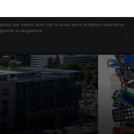
Chi siamo
Contatti
Pubblicità
s-policy) per essere sicuri che tu possa avere la migliore esperienza
seguendo la navigazione.
Eventi Digitalic
Cerca
iciale per la