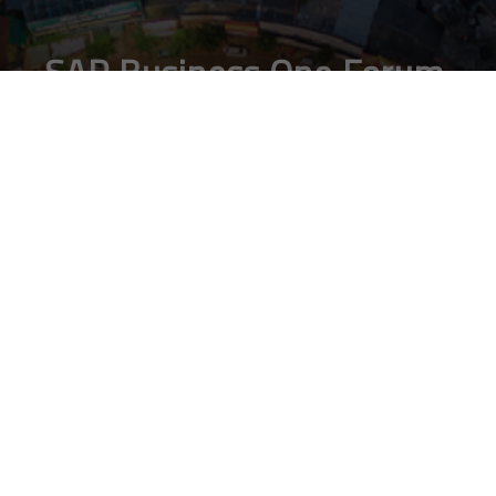
SAP Business One Forum
2017, l’11 maggio nel
cuore delle PMI 4.0
DA
FRANCESCO MARINO
|
26 APR 2017
|
TECH-NEWS
|
SAP Business One Forum 2017, l’evento dedicato alle
Pmi nell’era dell’industry 4.0, è giovedì 11 maggio ad
Assago (MI) presso l’NH Milano Congress Centre
SAP Business One Forum 2017, l’evento dedicato al mondo
della piccola e media impresa organizzato da SAP Italia, giunge
alla sua terza edizione e quest’anno ha l’obiettivo di analizzare
il
rapporto delle PMI con la nuova rivoluzione industriale 4.0
che sta interessando tutti i settori di mercato e le aree
organizzative delle aziende. SAP Business One Forum 2017 è in