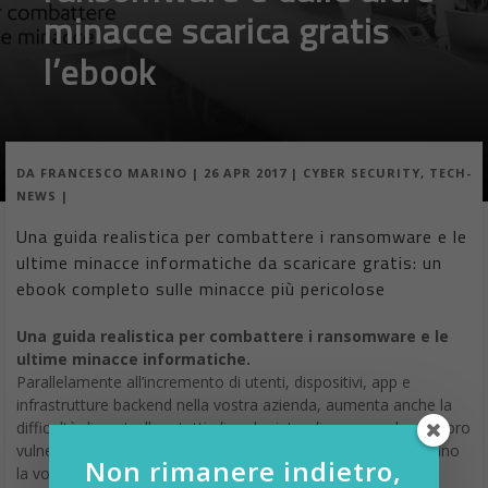
minacce scarica gratis
l’ebook
DA
FRANCESCO MARINO
|
26 APR 2017
|
CYBER SECURITY
,
TECH-
NEWS
|
Una guida realistica per combattere i ransomware e le
ultime minacce informatiche da scaricare gratis: un
ebook completo sulle minacce più pericolose
Una guida realistica per combattere i ransomware e le
ultime minacce informatiche.
Parallelamente all’incremento di utenti, dispositivi, app e
infrastrutture backend nella vostra azienda, aumenta anche la
difficoltà di controllare tutti gli endpoint e di comprendere la loro
vulnerabilità. Esiste il reale rischio che gli aggressori conoscano
Non rimanere indietro,
la vostra infrastruttura meglio di voi stessi. Molte aziende