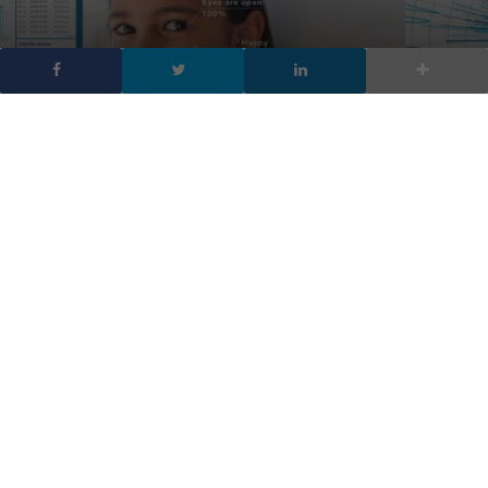
I 10 migliori software di
intelligenza artificiale
che puoi usare subito
DA
FRANCESCO MARINO
|
30 MAG 2018
|
HARDWARE &
SOFTWARE
|
I 10 migliori software di intelligenza artificiale e
machine learning già disponibili e di cui si può fare il
download per capire come creare un’intelligenza
artificiale, sfruttando anche software open source:
una guida ai Software intelligenza artificiale
10 software di intelligenza artificiale e machine learning già