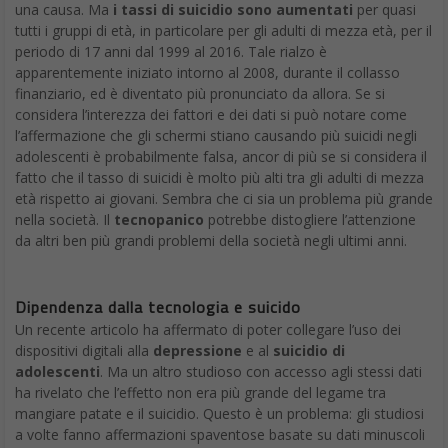
una causa. Ma
i tassi di suicidio sono aumentati
per quasi
tutti i gruppi di età, in particolare per gli adulti di mezza età, per il
periodo di 17 anni dal 1999 al 2016. Tale rialzo è
apparentemente iniziato intorno al 2008, durante il collasso
finanziario, ed è diventato più pronunciato da allora. Se si
considera l’interezza dei fattori e dei dati si può notare come
l’affermazione che gli schermi stiano causando più suicidi negli
adolescenti è probabilmente falsa, ancor di più se si considera il
fatto che il tasso di suicidi è molto più alti tra gli adulti di mezza
età rispetto ai giovani. Sembra che ci sia un problema più grande
nella società. Il
tecnopanico
potrebbe distogliere l’attenzione
da altri ben più grandi problemi della società negli ultimi anni.
Dipendenza dalla tecnologia e suicido
Un recente articolo ha affermato di poter collegare l’uso dei
dispositivi digitali alla
depressione
e al
suicidio di
adolescenti
. Ma un altro studioso con accesso agli stessi dati
ha rivelato che l’effetto non era più grande del legame tra
mangiare patate e il suicidio. Questo è un problema: gli studiosi
a volte fanno affermazioni spaventose basate su dati minuscoli