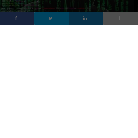
I link truffa nelle app di
messaggistica pesano
per l’89% su Whatsapp
DA
FRANCESCO MARINO
|
14 LUG 2021
|
APP
,
CYBER SECURITY
,
HARDWARE & SOFTWARE
|
Una nuova ricerca di Kaspersky ha rilevato che il
maggior numero di link circolati sul web tra dicembre
2020 e maggio 2021 è stato inviato tramite
Whatsapp
Il maggior numero di link truffa circolati sul web tra dicembre
2020 e maggio 2021
è stato inviato tramite Whatsapp
(89,6%), seguito da Telegram (5,6%), mentre Viber è al terzo