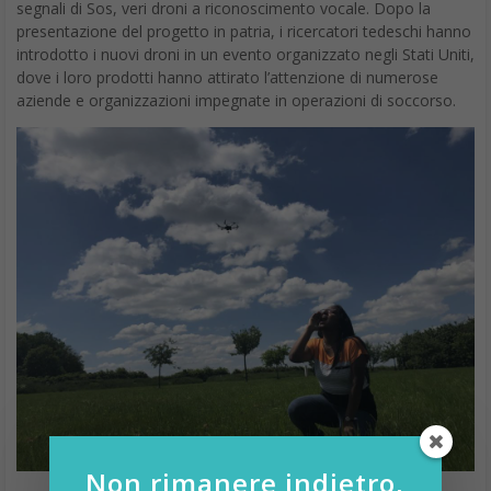
segnali di Sos, veri droni a riconoscimento vocale. Dopo la
presentazione del progetto in patria, i ricercatori tedeschi hanno
introdotto i nuovi droni in un evento organizzato negli Stati Uniti,
dove i loro prodotti hanno attirato l’attenzione di numerose
aziende e organizzazioni impegnate in operazioni di soccorso.
Non rimanere indietro,