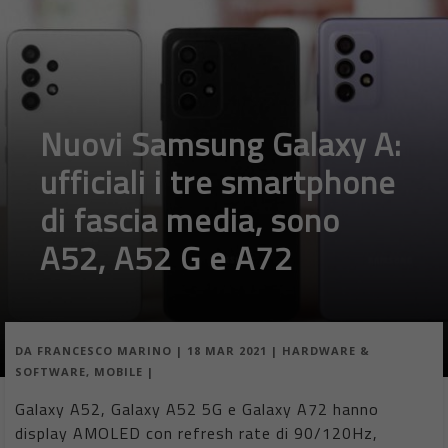
Nuovi Samsung Galaxy A:
ufficiali i tre smartphone
di fascia media, sono
A52, A52 G e A72
DA
FRANCESCO MARINO
|
18 MAR 2021
|
HARDWARE &
SOFTWARE
,
MOBILE
|
Galaxy A52, Galaxy A52 5G e Galaxy A72 hanno
display AMOLED con refresh rate di 90/120Hz,