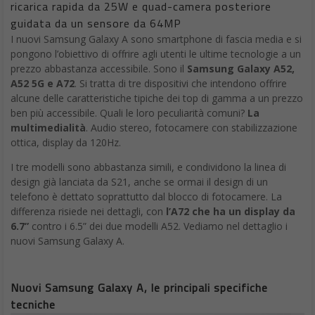
ricarica rapida da 25W e quad-camera posteriore
guidata da un sensore da 64MP
I nuovi Samsung Galaxy A sono smartphone di fascia media e si
pongono l’obiettivo di offrire agli utenti le ultime tecnologie a un
prezzo abbastanza accessibile. Sono il
Samsung Galaxy A52,
A52 5G e A72
. Si tratta di tre dispositivi che intendono offrire
alcune delle caratteristiche tipiche dei top di gamma a un prezzo
ben più accessibile. Quali le loro peculiarità comuni?
La
multimedialità
. Audio stereo, fotocamere con stabilizzazione
ottica, display da 120Hz.
I tre modelli sono abbastanza simili, e condividono la linea di
design già lanciata da S21, anche se ormai il design di un
telefono è dettato soprattutto dal blocco di fotocamere. La
differenza risiede nei dettagli, con
l’A72 che ha un display da
6.7”
contro i 6.5” dei due modelli A52. Vediamo nel dettaglio i
nuovi Samsung Galaxy A.
Nuovi Samsung Galaxy A, le principali specifiche
tecniche