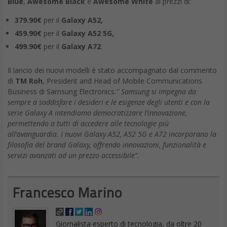
Blue
,
Awesome Black
e
Awesome White
ai prezzi di:
379.90€
per il
Galaxy A52,
459.90€
per il
Galaxy A52 5G,
499.90€
per il
Galaxy A72
.
Il lancio dei nuovi modelli è stato accompagnato dal commento
di
TM Roh
, President and Head of Mobile Communications
Business di Samsung Electronics
:”
Samsung si impegna da
sempre a soddisfare i desideri e le esigenze degli utenti e con la
serie Galaxy A intendiamo democratizzare l’innovazione,
permettendo a tutti di accedere alle tecnologie più
all’avanguardia.
I nuovi Galaxy A52, A52 5G e A72 incorporano la
filosofia del brand Galaxy, offrendo innovazioni, funzionalità e
servizi avanzati ad un prezzo accessibile”.
Francesco Marino
Giornalista esperto di tecnologia, da oltre 20