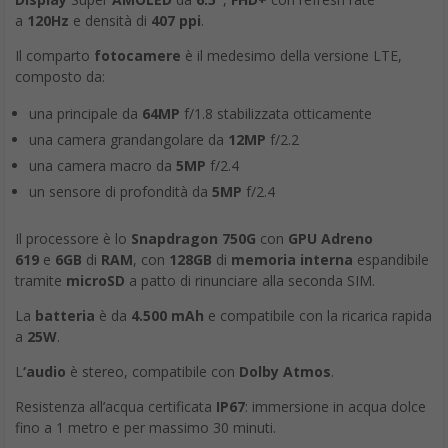
a
120Hz
e densità di
407 ppi
.
Il comparto
fotocamere
è il medesimo della versione LTE,
composto da:
una principale da
64MP
f/1.8 stabilizzata otticamente
una camera grandangolare da
12MP
f/2.2
una camera macro da
5MP
f/2.4
un sensore di profondità da
5MP
f/2.4
Il processore è lo
Snapdragon 750G
con
GPU
Adreno
619
e
6GB
di
RAM
, con
128GB
di
memoria interna
espandibile
tramite
microSD
a patto di rinunciare alla seconda SIM.
La
batteria
è da
4.500 mAh
e compatibile con la ricarica rapida
a
25W
.
L
‘audio
è stereo, compatibile con
Dolby Atmos
.
Resistenza all’acqua certificata
IP67
: immersione in acqua dolce
fino a 1 metro e per massimo 30 minuti.