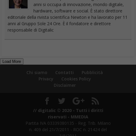
anni si occupa di innovazione, mondo digitale,
hardware, software e social. È stato direttore
editoriale della rivista scientifica Newton e ha lavorato per 11
anni al Gruppo Sole 24 Ore. È il fondatore e direttore
responsabile di Digitalic
Load More
Chi siamo
Contatti
Pubblicità
Privacy
Cookies Policy
Disclaimer
// digitalic © 2020 - Tutti i diritti
riservati - MMEDIA
Partita IVA 03339380135 - Reg. Trib. Milano
n. 409 del 21/7/2011 - ROC n. 21424 del
3/8/2011