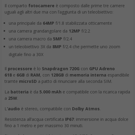
Il comparto
fotocamere
è composto dalle prime tre camere
uguali agli altri due ma con l’aggiunta di un teleobiettivo:
una principale da
64MP
f/1.8 stabilizzata otticamente
una camera grandangolare da
12MP
f/2.2
una camera macro da
5MP
f/2.4
un teleobiettivo 3X da
8MP
f/2.4 che permette uno zoom
digitale fino a 30X
Il
processore
è lo
Snapdragon 720G
con
GPU Adreno
618
e
6GB
di
RAM
, con
128GB
di
memoria interna
espandibile
tramte
microSD
a patto di rinunciare alla seconda SIM.
La
batteria
è da
5.000 mAh
e compatibile con la ricarica rapida
a
25W
.
L
‘audio
è stereo, compatibile con
Dolby Atmos
.
Resistenza all’acqua certificata
IP67
: immersione in acqua dolce
fino a 1 metro e per massimo 30 minuti.