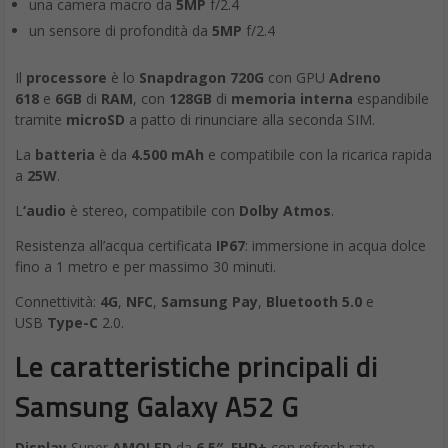
una camera macro da
5MP
f/2.4
un sensore di profondità da
5MP
f/2.4
Il
processore
è lo
Snapdragon 720G
con GPU
Adreno
618
e
6GB
di
RAM
, con
128GB
di
memoria interna
espandibile
tramite
microSD
a patto di rinunciare alla seconda SIM.
La
batteria
è da
4.500 mAh
e compatibile con la ricarica rapida
a
25W
.
L
‘audio
è stereo, compatibile con
Dolby Atmos
.
Resistenza all’acqua certificata
IP67
: immersione in acqua dolce
fino a 1 metro e per massimo 30 minuti.
Connettività:
4G
,
NFC
,
Samsung Pay
,
Bluetooth 5.0
e
USB
Type-C
2.0.
Le caratteristiche principali di
Samsung Galaxy A52 G
Display
Super
AMOLED
da
6.5″
,
FHD+
con refresh rate