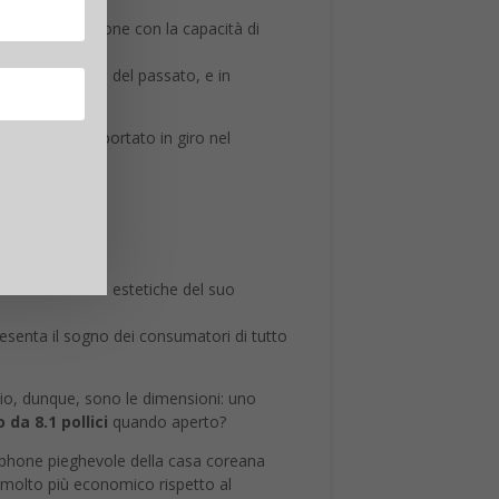
ultima generazione con la capacità di
 mente ai fasti del passato, e in
d essere trasportato in giro nel
anno le fattezze estetiche del suo
esenta il sogno dei consumatori di tutto
bio, dunque, sono le dimensioni: uno
da 8.1 pollici
quando aperto?
rtphone pieghevole della casa coreana
molto più economico rispetto al