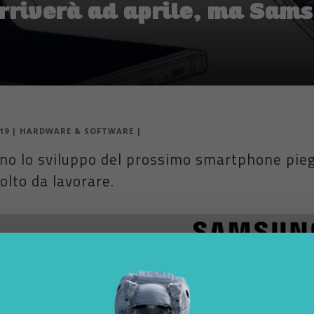
arriverà ad aprile, ma Sam
19
|
HARDWARE & SOFTWARE
|
ano lo sviluppo del prossimo smartphone pie
lto da lavorare.