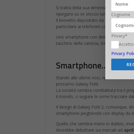
Si tratta della sua dimensione: fino ad 
ripiegarsi su se stesso lungo l’asse orizz
Cognome
Il brevetto depositato da Samsung, che r
particolare ai telefonini con design
clams
Privacy*
Uno smartphone con dimensioni adeguate 
taschino della camicia, insomma.
Accetto
Privacy Poli
Smartphone… o table
RE
Stando alle ultime voci, riportate dal si
prossimo Galaxy Fold.
La società sembra combattuta tra il prop
il mondo, o seguire le orme tracciate da
Il design di Galaxy Fold 2, comunque, do
smartphone pieghevole con display da 6.7
Quello che sembra meno in dubbio, invece
dovrebbe debuttare sui mercati ad
apri