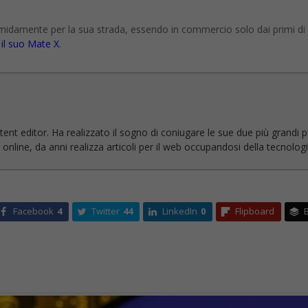
timidamente per la sua strada, essendo in commercio solo dai primi 
il suo Mate X
.
ent editor. Ha realizzato il sogno di coniugare le sue due più grandi pas
line, da anni realizza articoli per il web occupandosi della tecnologia 
Facebook
4
Twitter
44
LinkedIn
0
Flipboard
B