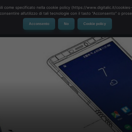
ili come specificato nella cookie policy (https://www.digitalic.it/cookie
cconsentire all’utilizzo di tali tecnologie con il tasto "Acconsento" o pro
Acconsento
No
Cookie policy
evice
Social Network
App
Automotive
Tech-News