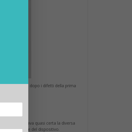
a e migliorata dopo i difetti della prima
mento sembrava quasi certa la diversa
tica principale del dispositivo.