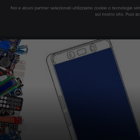
redazione@digitalic.it
Noi e alcuni partner selezionati utilizziamo cookie o tecnologie sim
sul nostro sito. Puoi a
Hardware & Software
D