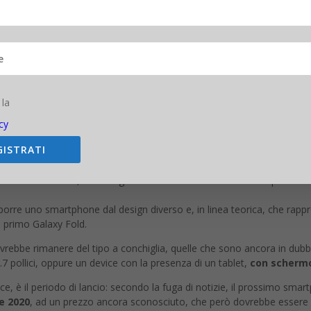
oggi si era parlato di un dispositivo grande quanto uno smartphone di 
ontale del device, rendendo il dispositivo davvero tascabile.
itrae uno smartphone con queste caratteristiche, ha portato subito la
hell
, vale a dire i gloriosi
telefoni a conchiglia
.
agli standard odierni, dunque, ma che può ridurre il suo ingombro e
 la
cy
t?
GISTRATI
to coreano
The Bell
, Samsung in realtà non è ancora sicura di quali sar
orre uno smartphone dal design diverso e, in linea teorica, che rappr
l primo Galaxy Fold.
vrebbe rimanere del tipo a conchiglia, quelle che sono ancora in dub
 pollici, oppure un device con la presenza di un tablet,
con schermo 
, è il periodo di lancio: secondo la fuga di notizie, il prossimo sma
le 2020
, ad un prezzo ancora sconosciuto, che però dovrebbe essere 