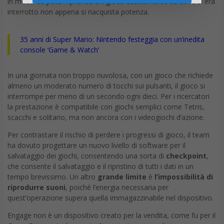
in modo da poter riprendere il gioco esattamente da dove si era
interrotto non appena si riacquista potenza.
35 anni di Super Mario: Nintendo festeggia con un’inedita
console ‘Game & Watch’
In una giornata non troppo nuvolosa, con un gioco che richiede
almeno un moderato numero di tocchi sui pulsanti, il gioco si
interrompe per meno di un secondo ogni dieci. Per i ricercatori
la prestazione è compatibile con giochi semplici come Tetris,
scacchi e solitario, ma non ancora con i videogiochi d’azione.
Per contrastare il rischio di perdere i progressi di gioco, il team
ha dovuto progettare un nuovo livello di software per il
salvataggio dei giochi, consentendo una sorta di
checkpoint
,
che consente il salvataggio e il ripristino di tutti i dati in un
tempo brevissimo. Un altro
grande limite
è
l’impossibilità di
riprodurre suoni
, poiché l’energia necessaria per
quest’operazione supera quella immagazzinabile nel dispositivo.
Engage non è un dispositivo creato per la vendita, come fu per il