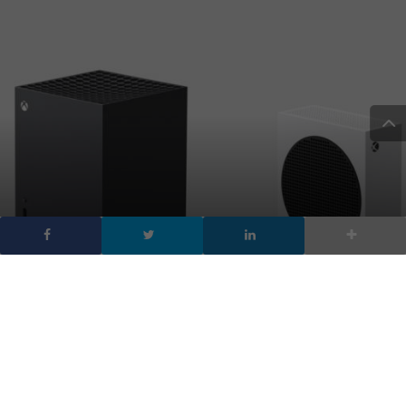
Xbox Series X e Xbox
Series S: data di lancio e i
prezzi