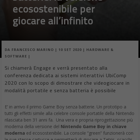
ecosostenibile per
giocare all’infinito
DA
FRANCESCO MARINO
|
10 SET 2020
|
HARDWARE &
SOFTWARE
|
Si chiamerà Engage e verrà presentato alla
conferenza dedicata ai sistemi interattivi UbiComp
2020 con lo scopo di dimostrare che videogiocare in
modalità portatile e senza batteria è possibile
E’ in arrivo il primo Game Boy senza batterie. Un prototipo a
tutti gli effetti simile alla celebre console portatile della Nintendo
rilasciata ben 31 anni fa. Una vera e propria riprogettazione più
moderna della versione del
Nintendo Game Boy in chiave
moderna
ed ecosostenibile. La console “green” funzionerà con
le sue stesse cartucce e permetterà di giocare a Tetris, scacchi