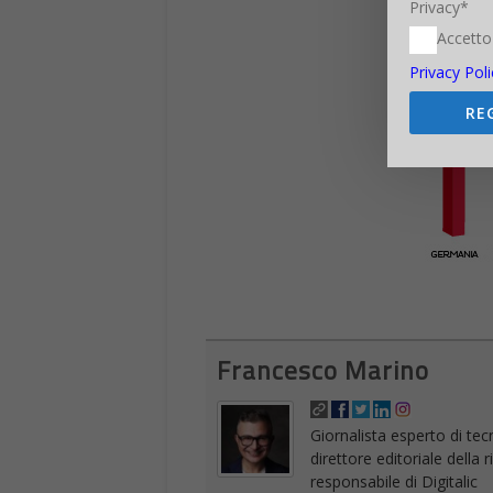
Privacy*
Accetto
Privacy Poli
RE
Francesco Marino
Giornalista esperto di tec
direttore editoriale della
responsabile di Digitalic