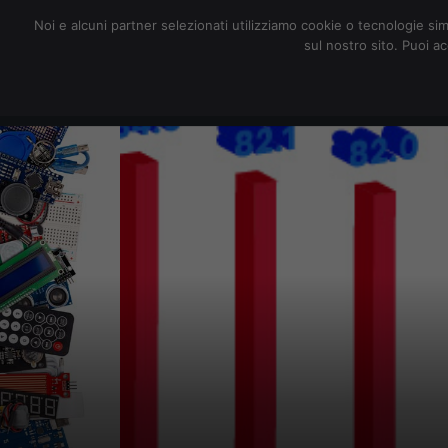
redazione@digitalic.it
Noi e alcuni partner selezionati utilizziamo cookie o tecnologie sim
sul nostro sito. Puoi a
Hardware & Software
D