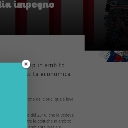
alia impegno
ce la roadmap in ambito
per la crescita economica
aggiare l’adozione del cloud, quale leva
o alla classifica del 2016, che la vedeva
 volto a valutare le politiche in ambito
no che in Italia l’ambiente legale e