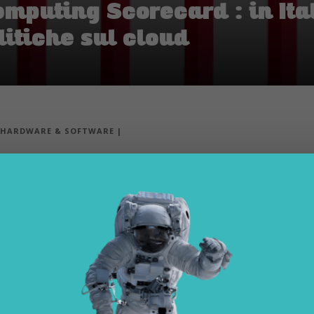
mputing Scorecard : in It
litiche sul cloud
HARDWARE & SOFTWARE
|
dio Global Cloud Computing Scorecard fornis
’adozione del cloud, quale leva fondamentale 
d Computing Scorecard fornisce la roadmap in ambito policy, per incor
 locale
ni principali a livello economico
, con un leggero decremento rispett
el Global Cloud Computing Scorecard 20018, uno dei più importanti studi
eparazione dei paesi nell’adozione e crescita dei servizi. I dati conferma