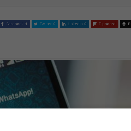
Facebook
1
Twitter
0
LinkedIn
0
Flipboard
B