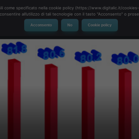
ili come specificato nella cookie policy (https://www.digitalic.it/cookie
cconsentire all’utilizzo di tali tecnologie con il tasto "Acconsento" o pro
Acconsento
No
Cookie policy
evice
Social Network
App
Automotive
Tech-News