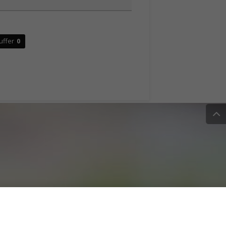
uffer
0