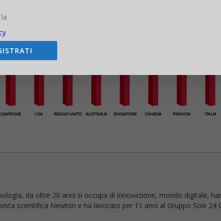
 la
cy
GISTRATI
nologia, da oltre 20 anni si occupa di innovazione, mondo digitale, ha
 rivista scientifica Newton e ha lavorato per 11 anni al Gruppo Sole 24 O