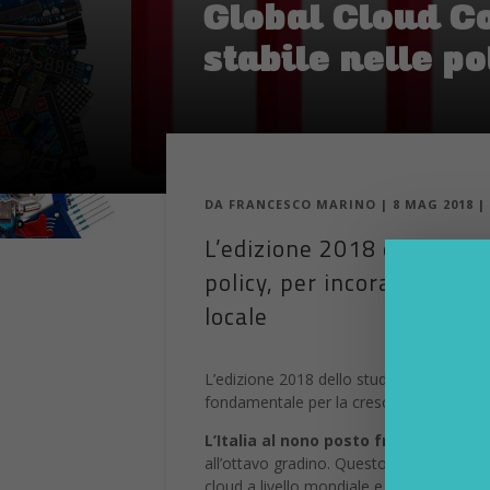
Global Cloud Co
stabile nelle po
DA
FRANCESCO MARINO
|
8 MAG 2018
|
L’edizione 2018 dello stu
policy, per incoraggiare l
locale
L’edizione 2018 dello studio Global Clou
fondamentale per la crescita economica
L’Italia al nono posto fra le 24 nazio
all’ottavo gradino. Questo il risultato d
cloud a livello mondiale e il livello di pr