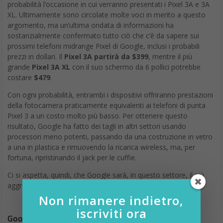
probabilità l’occasione in cui verranno presentati i Pixel 3A e 3A
XL. Ultimamente sono circolate molte voci in merito a questo
argomento, ma un’ultima ondata di informazioni ha
sostanzialmente confermato tutto ciò che c’è da sapere sui
prossimi telefoni midrange Pixel di Google, inclusi i probabili
prezzi in dollari. Il
Pixel 3A partirà da $399
, mentre il più
grande
Pixel 3A XL
con il suo schermo da 6 pollici potrebbe
costare
$479
.
Con ogni probabilità, entrambi i dispositivi offriranno prestazioni
della fotocamera praticamente equivalenti ai telefoni di punta
Pixel 3 a un costo molto più basso. Per ottenere questo
risultato, Google ha fatto dei tagli in altri settori usando
processori meno potenti, passando da una costruzione in vetro
a una in plastica e rimuovendo la ricarica wireless, ma, per
fortuna, ripristinando il jack per le cuffie.
Ci si aspetta, quindi, che Google sarà, in questo settore, il più
aggressivo che mai in fatto di prezzi.
Non rimanere indietro,
iscriviti ora
Google I/O: Nest Hub Max